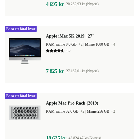
4 695 kr
20 262,93 kr (Nypris)
Bara ett fåtal kvar
Apple iMac 5K 2019 | 27"
RAM-minne 8.0 GB
+2
|
Minne 1000 GB
+4
4,5
7 825 kr
27 167,01 kr (Nypris)
Bara ett fåtal kvar
Apple Mac Pro Rack (2019)
RAM-minne 32.0 GB
+2
|
Minne 256 GB
+2
18 625 kr
43 824,47 kr (Nypris)