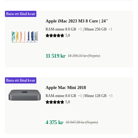
Bara ett fåtal kvar
Apple iMac 2023 M3 8 Core | 24"
RAM-minne 8.0 GB
+1
|
Minne 256 GB
+1
5,0
11 519 kr
18 290,33 kr (Nypris)
Bara ett fåtal kvar
Apple Mac Mini 2018
RAM-minne 8.0 GB
+1
|
Minne 128 GB
+3
5,0
4 375 kr
10 947,90 kr (Nypris)