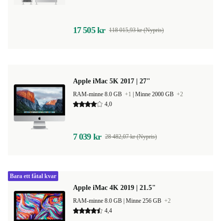
17 505 kr
118 015,93 kr (Nypris)
Apple iMac 5K 2017 | 27"
RAM-minne 8.0 GB
+1
|
Minne 2000 GB
+2
4,0
7 039 kr
28 482,07 kr (Nypris)
Bara ett fåtal kvar
Apple iMac 4K 2019 | 21.5"
RAM-minne 8.0 GB |
Minne 256 GB
+2
4,4