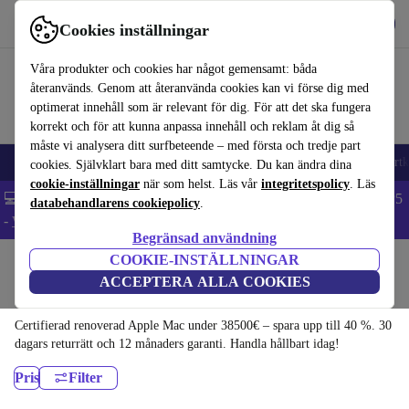
Hämta appen
Ladda ned
Cookies inställningar
Använd refurbed snabbt och enkelt
Våra produkter och cookies har något gemensamt: båda
återanvänds. Genom att återanvända cookies kan vi förse dig med
optimerat innehåll som är relevant för dig. För att det ska fungera
korrekt och för att kunna anpassa innehåll och reklam åt dig så
måste vi analysera ditt surfbeteende – med första och tredje part
🎒 Back to school
Mobiltelefoner
Bärbara datorer
Surfplattor
Smartk
cookies. Självklart bara med ditt samtycke. Du kan ändra dina
cookie-inställningar
när som helst. Läs vår
integritetspolicy
. Läs
💻 Extra 5% rabatt på alla MacBooks och laptops - Code: LAPTOP5
databehandlarens cookiepolicy
.
-
Villkor
Begränsad användning
COOKIE-INSTÄLLNINGAR
Hem
Produkter
Stationära datorer
ACCEPTERA ALLA COOKIES
Apple Mac:
Certifierad renoverad Apple Mac under 38500€ – spara upp till 40 %. 30
dagars returrätt och 12 månaders garanti. Handla hållbart idag!
Pris
Filter