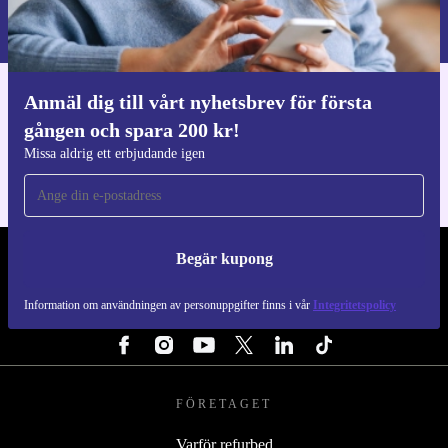
Information om användningen av personuppgifter finns i vår
Integritetspolicy
.
Anmäl dig till vårt nyhetsbrev för första
Ladda ner refurbed appen
gången och spara 200 kr!
För iOS och Android
Missa aldrig ett erbjudande igen
Begär kupong
REFURBED SVERIGE - RETHINK NEW.
Information om användningen av personuppgifter finns i vår
Integritetspolicy
FÖLJ OSS
FÖRETAGET
Varför refurbed