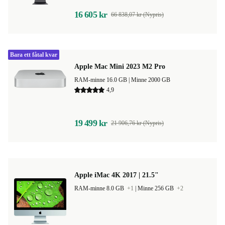
16 605 kr
66 838,07 kr (Nypris)
Bara ett fåtal kvar
Apple Mac Mini 2023 M2 Pro
RAM-minne 16.0 GB |
Minne 2000 GB
4,9
19 499 kr
21 906,76 kr (Nypris)
Apple iMac 4K 2017 | 21.5"
RAM-minne 8.0 GB
+1
|
Minne 256 GB
+2