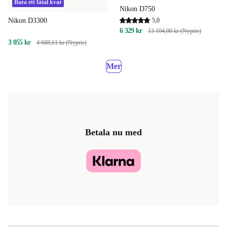
Bara ett fåtal kvar
Nikon D750
5,0
Nikon D3300
6 329 kr
13 104,06 kr (Nypris)
3 055 kr
4 688,61 kr (Nypris)
Mer
Betala nu med