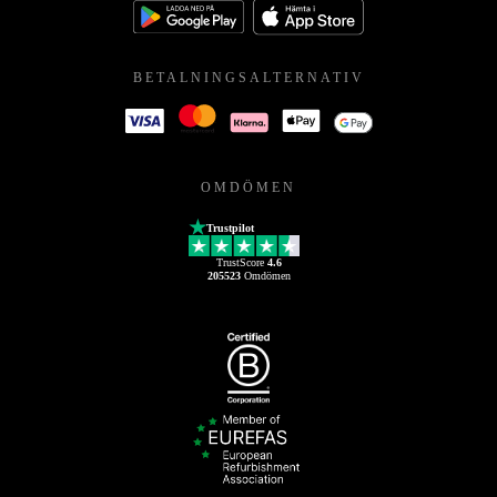
BETALNINGSALTERNATIV
OMDÖMEN
Trustpilot
TrustScore
4.6
205523
Omdömen