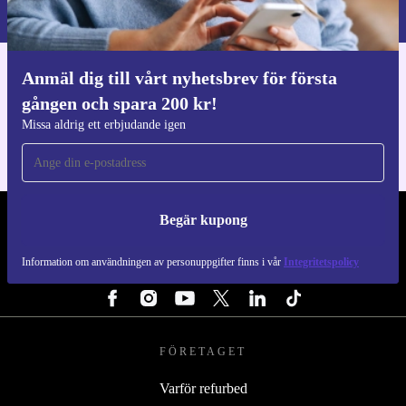
Integritetspolicy
.
Anmäl dig till vårt nyhetsbrev för första
Ladda ner refurbed appen
gången och spara 200 kr!
För iOS och Android
Missa aldrig ett erbjudande igen
Begär kupong
REFURBED SVERIGE - RETHINK NEW.
Information om användningen av personuppgifter finns i vår
Integritetspolicy
FÖLJ OSS
FÖRETAGET
Varför refurbed