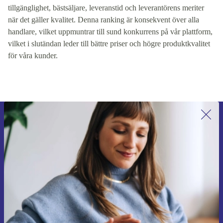
tillgänglighet, bästsäljare, leveranstid och leverantörens meriter
när det gäller kvalitet. Denna ranking är konsekvent över alla
handlare, vilket uppmuntrar till sund konkurrens på vår plattform,
vilket i slutändan leder till bättre priser och högre produktkvalitet
för våra kunder.
Anmäl dig till vårt nyhetsbrev för
första gången och spara 200 kr!
Missa aldrig ett erbjudande igen.
Begär kupong
Information om användningen av personuppgifter finns i vår