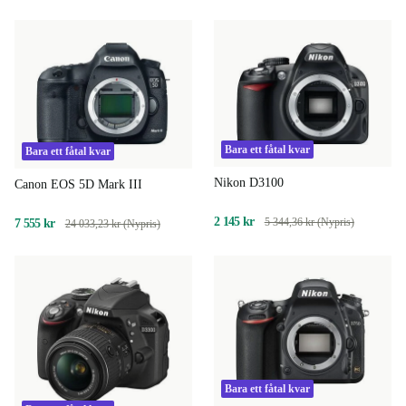
Bara ett fåtal kvar
Bara ett fåtal kvar
Nikon D3100
Canon EOS 5D Mark III
2 145 kr
5 344,36 kr (Nypris)
7 555 kr
24 033,23 kr (Nypris)
Bara ett fåtal kvar