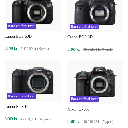
Bara ett fåtal kvar
Bara ett fåtal kvar
Canon EOS 60D
Canon EOS 6D
2 919 kr
7 420,90 kr (Nypris)
5 369 kr
16 382,81 kr (Nypris)
Bara ett fåtal kvar
Bara ett fåtal kvar
Canon EOS RP
Nikon D7500
6 909 kr
15 289,90 kr (Nypris)
8 585 kr
10 918,23 kr (Nypris)