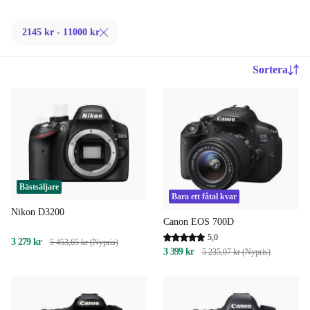
2145 kr - 11000 kr
Sortera
Bästsäljare
Bara ett fåtal kvar
Nikon D3200
Canon EOS 700D
5,0
3 279 kr
5 453,65 kr (Nypris)
3 399 kr
5 235,07 kr (Nypris)