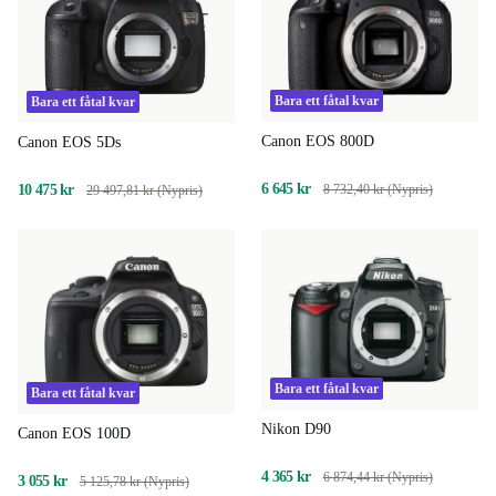
Bara ett fåtal kvar
Bara ett fåtal kvar
Canon EOS 800D
Canon EOS 5Ds
6 645 kr
8 732,40 kr (Nypris)
10 475 kr
29 497,81 kr (Nypris)
Bara ett fåtal kvar
Bara ett fåtal kvar
Nikon D90
Canon EOS 100D
4 365 kr
6 874,44 kr (Nypris)
3 055 kr
5 125,78 kr (Nypris)