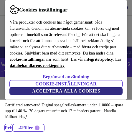
Hämta appen
Ladda ned
Cookies inställningar
Använd refurbed snabbt och enkelt
Våra produkter och cookies har något gemensamt: båda
återanvänds. Genom att återanvända cookies kan vi förse dig med
optimerat innehåll som är relevant för dig. För att det ska fungera
korrekt och för att kunna anpassa innehåll och reklam åt dig så
måste vi analysera ditt surfbeteende – med första och tredje part
🎒 Back to school
Mobiltelefoner
Bärbara datorer
Surfplattor
Smartk
cookies. Självklart bara med ditt samtycke. Du kan ändra dina
cookie-inställningar
när som helst. Läs vår
integritetspolicy
. Läs
💻 Extra 5% rabatt på alla MacBooks och laptops - Code: LAPTOP5
databehandlarens cookiepolicy
.
-
Villkor
Begränsad användning
COOKIE-INSTÄLLNINGAR
Hem
Produkter
Kameror
ACCEPTERA ALLA COOKIES
Digital spegelreflexkamera:
Certifierad renoverad Digital spegelreflexkamera under 11000€ – spara
upp till 40 %. 30 dagars returrätt och 12 månaders garanti. Handla
hållbart idag!
Pris
Filter