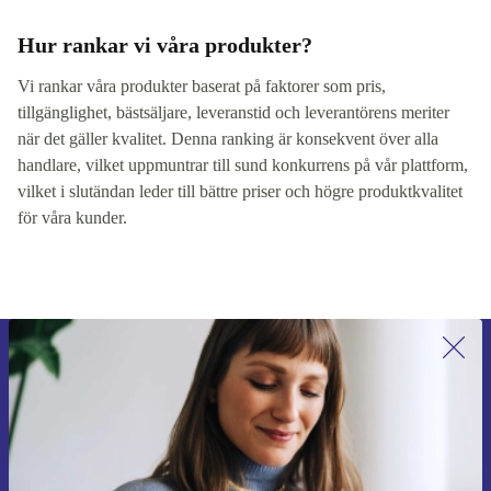
Hur rankar vi våra produkter?
Vi rankar våra produkter baserat på faktorer som pris,
tillgänglighet, bästsäljare, leveranstid och leverantörens meriter
när det gäller kvalitet. Denna ranking är konsekvent över alla
handlare, vilket uppmuntrar till sund konkurrens på vår plattform,
vilket i slutändan leder till bättre priser och högre produktkvalitet
för våra kunder.
Anmäl dig till vårt nyhetsbrev för
första gången och spara 200 kr!
Missa aldrig ett erbjudande igen.