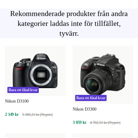
Rekommenderade produkter från andra
kategorier laddas inte för tillfället,
tyvärr.
Bara ett fåtal kvar
Bara ett fåtal kvar
Nikon D3100
Nikon D3300
2 149 kr
5 360,21 kr (Nypris)
3 059 kr
4 702,51 kr (Nypris)