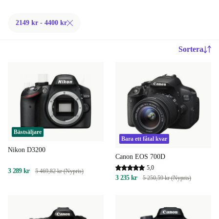
2149 kr - 4400 kr
Sortera
Bästsäljare
Bara ett fåtal kvar
Nikon D3200
Canon EOS 700D
5,0
3 289 kr
5 469,82 kr (Nypris)
3 235 kr
5 250,59 kr (Nypris)