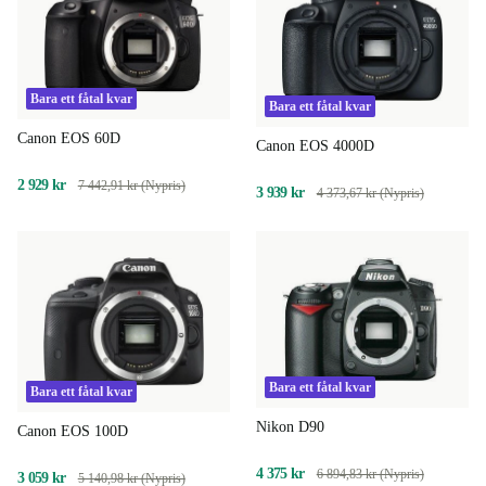
Bara ett fåtal kvar
Bara ett fåtal kvar
Canon EOS 60D
Canon EOS 4000D
2 929 kr
7 442,91 kr (Nypris)
3 939 kr
4 373,67 kr (Nypris)
Bara ett fåtal kvar
Bara ett fåtal kvar
Nikon D90
Canon EOS 100D
4 375 kr
6 894,83 kr (Nypris)
3 059 kr
5 140,98 kr (Nypris)