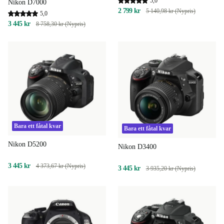
5,0
Nikon D7000
2 799 kr
5 140,98 kr (Nypris)
5,0
3 445 kr
8 758,30 kr (Nypris)
Bara ett fåtal kvar
Bara ett fåtal kvar
Nikon D5200
Nikon D3400
3 445 kr
4 373,67 kr (Nypris)
3 445 kr
3 935,20 kr (Nypris)