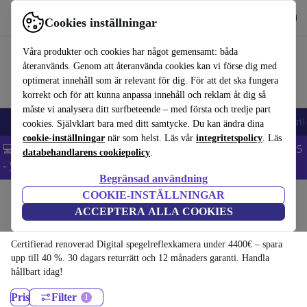
Hämta appen
Ladda ned
Cookies inställningar
Använd refurbed snabbt och enkelt
Våra produkter och cookies har något gemensamt: båda
återanvänds. Genom att återanvända cookies kan vi förse dig med
optimerat innehåll som är relevant för dig. För att det ska fungera
korrekt och för att kunna anpassa innehåll och reklam åt dig så
måste vi analysera ditt surfbeteende – med första och tredje part
🎒 Back to school
Mobiltelefoner
Bärbara datorer
Surfplattor
Smartk
cookies. Självklart bara med ditt samtycke. Du kan ändra dina
cookie-inställningar
när som helst. Läs vår
integritetspolicy
. Läs
💻 Extra 5% rabatt på alla MacBooks och laptops - Code: LAPTOP5
databehandlarens cookiepolicy
.
-
Villkor
Begränsad användning
COOKIE-INSTÄLLNINGAR
Hem
Produkter
Kameror
ACCEPTERA ALLA COOKIES
Digital spegelreflexkamera:
Certifierad renoverad Digital spegelreflexkamera under 4400€ – spara
upp till 40 %. 30 dagars returrätt och 12 månaders garanti. Handla
hållbart idag!
Pris
Filter