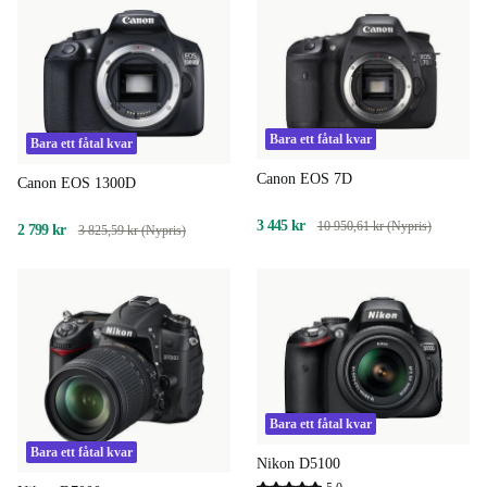
Bara ett fåtal kvar
Bara ett fåtal kvar
Canon EOS 7D
Canon EOS 1300D
3 445 kr
10 950,61 kr (Nypris)
2 799 kr
3 825,59 kr (Nypris)
Bara ett fåtal kvar
Bara ett fåtal kvar
Nikon D5100