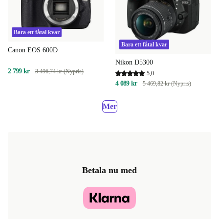
Bara ett fåtal kvar
Bara ett fåtal kvar
Canon EOS 600D
Nikon D5300
2 799 kr
3 496,74 kr (Nypris)
5,0
4 089 kr
5 469,82 kr (Nypris)
Mer
Betala nu med