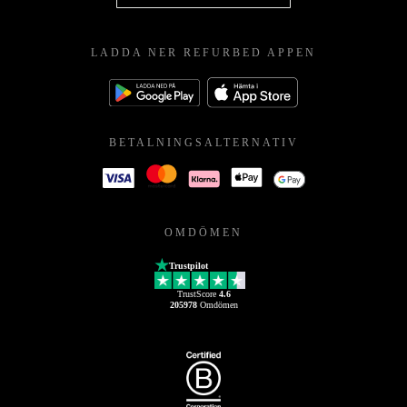
LADDA NER REFURBED APPEN
BETALNINGSALTERNATIV
OMDÖMEN
Trustpilot
TrustScore
4.6
205978
Omdömen