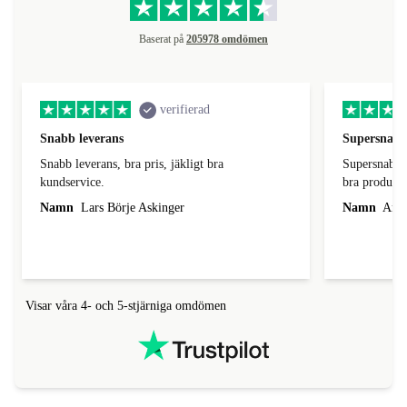
Baserat på
205978 omdömen
verifierad
Snabb leverans
Supersnabb
Snabb leverans, bra pris, jäkligt bra
Supersnabb leverans, proffs
kundservice.
bra produkt 
Namn
Lars Börje Askinger
Namn
Anett
Visar våra 4- och 5-stjärniga omdömen