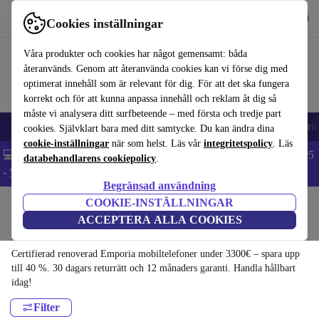
Hämta appen
Ladda ned
Cookies inställningar
Använd refurbed snabbt och enkelt
Våra produkter och cookies har något gemensamt: båda
återanvänds. Genom att återanvända cookies kan vi förse dig med
optimerat innehåll som är relevant för dig. För att det ska fungera
korrekt och för att kunna anpassa innehåll och reklam åt dig så
måste vi analysera ditt surfbeteende – med första och tredje part
🎒 Back to school
Mobiltelefoner
Bärbara datorer
Surfplattor
Smartk
cookies. Självklart bara med ditt samtycke. Du kan ändra dina
cookie-inställningar
när som helst. Läs vår
integritetspolicy
. Läs
💻 Extra 5% rabatt på alla MacBooks och laptops - Code: LAPTOP5
databehandlarens cookiepolicy
.
-
Villkor
Begränsad användning
COOKIE-INSTÄLLNINGAR
Hem
Produkter
Mobiltelefoner & Smartphones
ACCEPTERA ALLA COOKIES
Emporia mobiltelefoner:
Certifierad renoverad Emporia mobiltelefoner under 3300€ – spara upp
till 40 %. 30 dagars returrätt och 12 månaders garanti. Handla hållbart
idag!
Filter