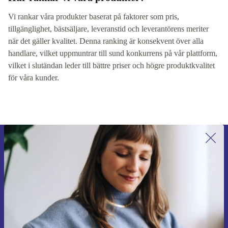
Vi rankar våra produkter baserat på faktorer som pris,
tillgänglighet, bästsäljare, leveranstid och leverantörens meriter
när det gäller kvalitet. Denna ranking är konsekvent över alla
handlare, vilket uppmuntrar till sund konkurrens på vår plattform,
vilket i slutändan leder till bättre priser och högre produktkvalitet
för våra kunder.
Anmäl dig till vårt nyhetsbrev för
första gången och spara 200 kr!
Missa aldrig ett erbjudande igen.