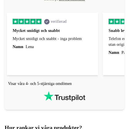
verifierad
Mycket smidigt och snabbt
Snabb leve
Mycket smidigt och snabbt - inga problem
Telefon enli
utan origina
Namn
Lena
Namn
Patr
Visar våra 4- och 5-stjärniga omdömen
Hur rankar vi våra produkter?