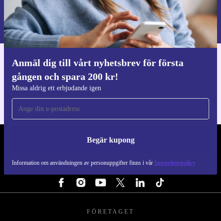
Begär kupong
Information om användningen av personuppgifter finns i vår
Integritetspolicy
.
Anmäl dig till vårt nyhetsbrev för första
Ladda ner refurbed appen
gången och spara 200 kr!
För iOS och Android
Missa aldrig ett erbjudande igen
Begär kupong
REFURBED SVERIGE - RETHINK NEW.
Information om användningen av personuppgifter finns i vår
Integritetspolicy
FÖLJ OSS
FÖRETAGET