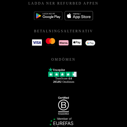
LADDA NER REFURBED APPEN
BETALNINGSALTERNATIV
OMDÖMEN
Trustpilot
TrustScore
4.6
205492
Omdömen