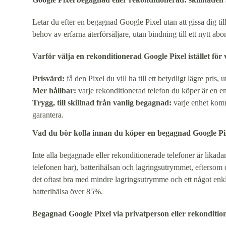
Letar du efter en begagnad Google Pixel utan att gissa dig til
behov av erfarna återförsäljare, utan bindning till ett nytt a
Varför välja en rekonditionerad Google Pixel istället fö
Prisvärd:
få den Pixel du vill ha till ett betydligt lägre pris
Mer hållbar:
varje rekonditionerad telefon du köper är en enh
Trygg, till skillnad från vanlig begagnad:
varje enhet komm
garantera.
Vad du bör kolla innan du köper en begagnad Google Pi
Inte alla begagnade eller rekonditionerade telefoner är likadan
telefonen har), batterihälsan och lagringsutrymmet, eftersom
det oftast bra med mindre lagringsutrymme och ett något enkla
batterihälsa över 85%.
Begagnad Google Pixel via privatperson eller rekonditi