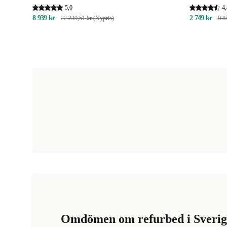
5,0
4,
8 939 kr
2 749 kr
22 239,51 kr (Nypris)
9 8
Omdömen om refurbed i Sverig