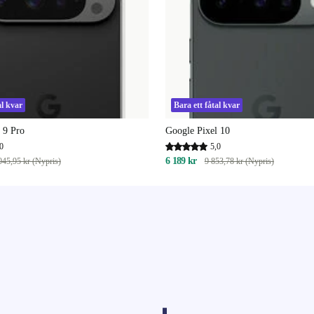
al kvar
Bara ett fåtal kvar
 9 Pro
Google Pixel 10
0
5,0
6 189 kr
045,95 kr (Nypris)
9 853,78 kr (Nypris)