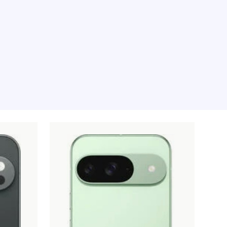
illfället, tyvärr.