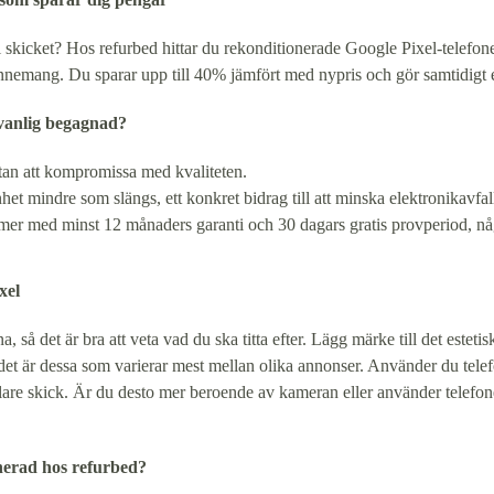
l skicket? Hos refurbed hittar du rekonditionerade Google Pixel-telefone
bonnemang. Du sparar upp till 40% jämfört med nypris och gör samtidigt e
r vanlig begagnad?
, utan att kompromissa med kvaliteten.
et mindre som slängs, ett konkret bidrag till att minska elektronikavfall
er med minst 12 månaders garanti och 30 dagars gratis provperiod, någ
xel
a, så det är bra att veta vad du ska titta efter. Lägg märke till det est
 det är dessa som varierar mest mellan olika annonser. Använder du tele
re skick. Är du desto mer beroende av kameran eller använder telefonen i
onerad hos refurbed?