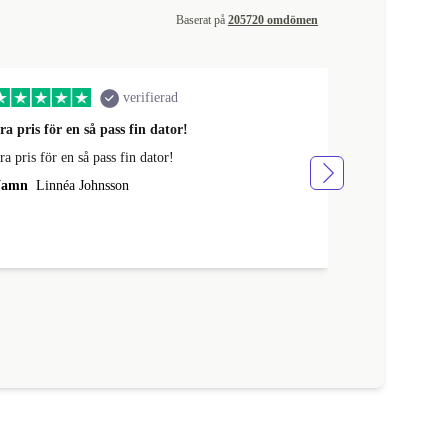
Baserat på
205720 omdömen
verifierad
ra pris för en så pass fin dator!
Enkelt att bes
ra pris för en så pass fin dator!
Enkelt att best
amn
Linnéa Johnsson
Namn
Berit 