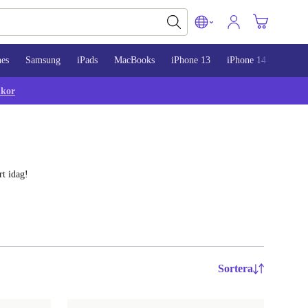
nes
Samsung
iPads
MacBooks
iPhone 13
iPhone 14
iPhon
lkor
rt idag!
Sortera