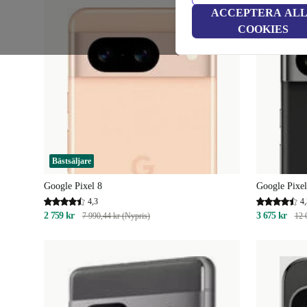
ACCEPTERA AL
COOKIES
Bästsäljare
Google Pixel 8
Google Pixel
4,3
4,
2 759 kr
3 675 kr
7 990,44 kr (Nypris)
12 