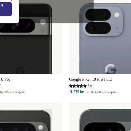
LA
 8 Pro
Google Pixel 10 Pro Fold
3
5,0
11 235 kr
045,95 kr (Nypris)
20 814,60 kr (Nypris)