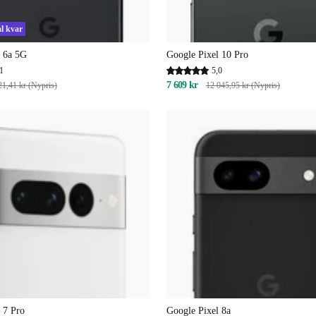
al kvar
l 6a 5G
Google Pixel 10 Pro
1
5,0
7 609 kr
21,41 kr (Nypris)
12 045,95 kr (Nypris)
 7 Pro
Google Pixel 8a