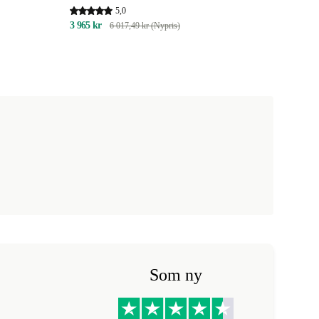
5,0
3 965 kr
6 017,49 kr (Nypris)
Som ny