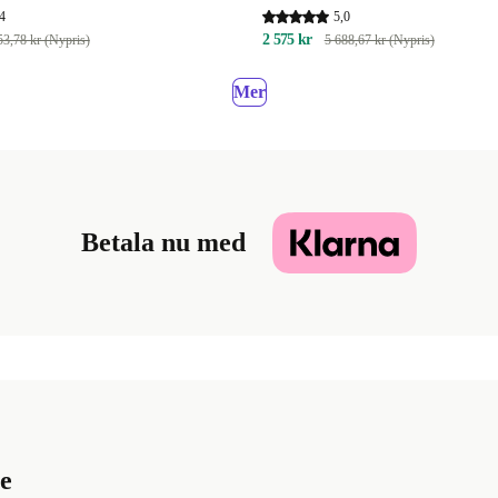
4
5,0
2 575 kr
53,78 kr (Nypris)
5 688,67 kr (Nypris)
Mer
Betala nu med
e