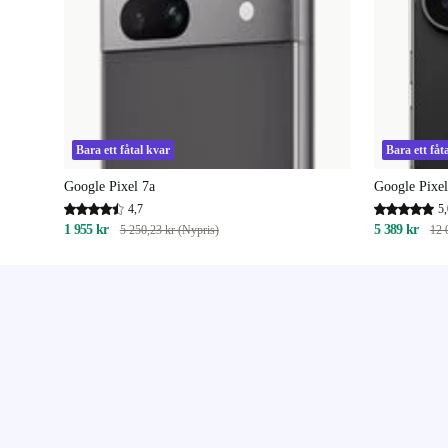
Bara ett fåtal kvar
Bara ett fåt
Google Pixel 7a
Google Pixel
4,7
5,
1 955 kr
5 389 kr
5 250,23 kr (Nypris)
12 