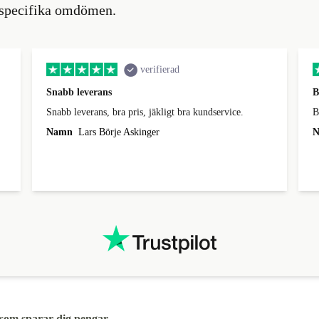
e specifika omdömen.
verifierad
Snabb leverans
B
Snabb leverans, bra pris, jäkligt bra kundservice.
B
Namn
Lars Börje Askinger
N
 som sparar dig pengar