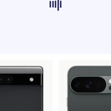
odukter från andra kategorier laddas inte för t