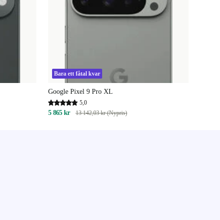
Bara ett fåtal kvar
Google Pixel 9 Pro XL
5,0
5 865 kr
13 142,03 kr (Nypris)