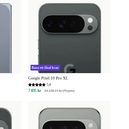
Bara ett fåtal kvar
Google Pixel 10 Pro XL
5,0
7 835 kr
14 238,11 kr (Nypris)