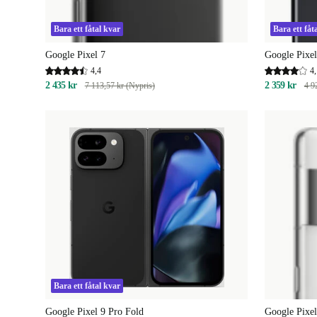
Bara ett fåtal kvar
Bara ett fåt
Google Pixel 7
Google Pixe
4,4
4,
2 435 kr
2 359 kr
7 113,57 kr (Nypris)
4 9
Bara ett fåtal kvar
Google Pixel 9 Pro Fold
Google Pixel