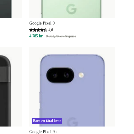
Google Pixel 9
4,6
4 785 kr
9 853,78 kr (Nypris)
Bara ett fåtal kvar
Google Pixel 9a