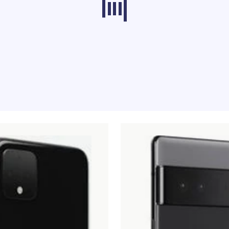
odukter från andra kategorier laddas inte för t