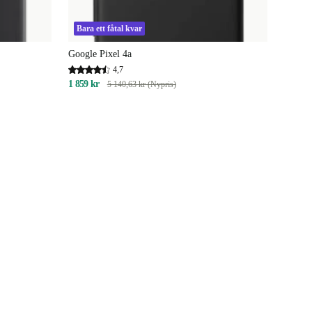
Bara ett fåtal kvar
Google Pixel 4a
4,7
1 859 kr
5 140,63 kr (Nypris)