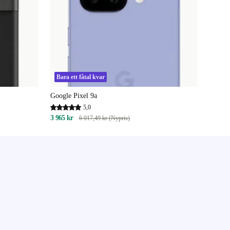
Bara ett fåtal kvar
Google Pixel 9a
5,0
3 965 kr
6 017,49 kr (Nypris)