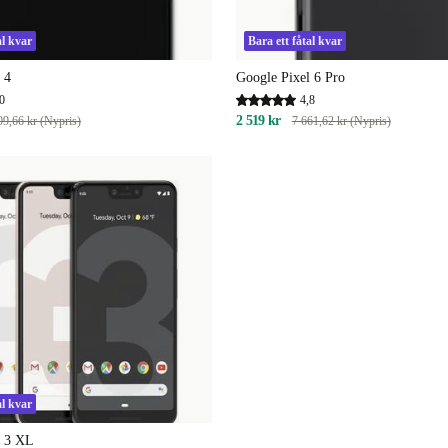
al kvar
Bara ett fåtal kvar
 4
Google Pixel 6 Pro
0
4,8
2 519 kr
09,66 kr (Nypris)
7 661,62 kr (Nypris)
al kvar
l 3 XL