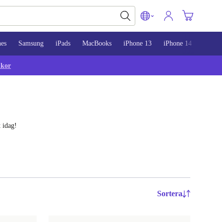
nes
Samsung
iPads
MacBooks
iPhone 13
iPhone 14
iPhon
lkor
 idag!
Sortera