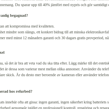
bonnemang. Du sparar upp till 40% jämfört med nypris och gör samtidigt e
r vanlig begagnad?
, utan att kompromissa med kvaliteten.
et mindre som slängs, ett konkret bidrag till att minska elektronikavfall
er med minst 12 månaders garanti och 30 dagars gratis provperiod, någ
xel
a, så det är bra att veta vad du ska titta efter. Lägg märke till det est
 det är dessa som varierar mest mellan olika annonser. Använder du tele
re skick. Är du desto mer beroende av kameran eller använder telefonen i
onerad hos refurbed?
innebär ofta att gissa: ingen garanti, ingen säkerhet kring batteriets sk
rbed genomgår istället en professionell kontroll, rengöring och reparati