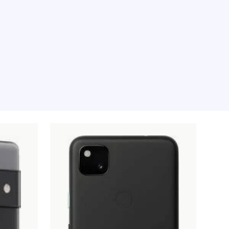
illfället, tyvärr.