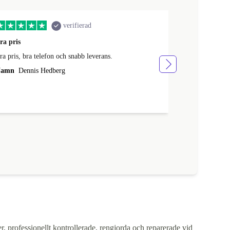
verifierad
ra pris
Köpet snabbt
ra pris, bra telefon och snabb leverans.
Köpet snabbt o
i nyskick.
amn
Dennis Hedberg
Namn
Sara
r, professionellt kontrollerade, rengjorda och reparerade vid