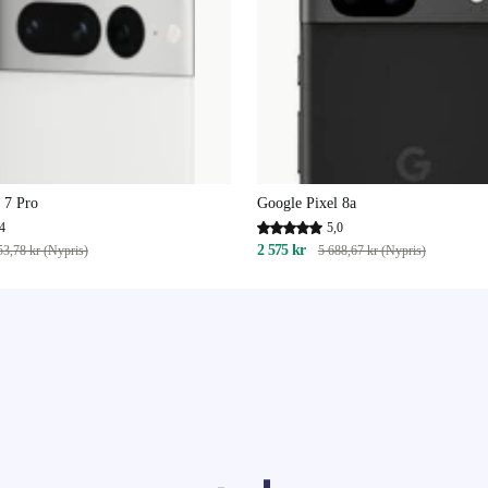
 7 Pro
Google Pixel 8a
4
5,0
2 575 kr
53,78 kr (Nypris)
5 688,67 kr (Nypris)