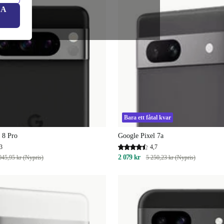
LA
Bara ett fåtal kvar
 8 Pro
Google Pixel 7a
3
4,7
2 079 kr
045,95 kr (Nypris)
5 250,23 kr (Nypris)