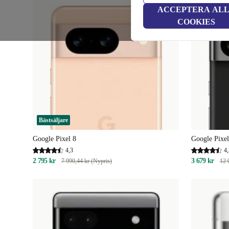
ACCEPTERA AL
COOKIES
Bästsäljare
Google Pixel 8
Google Pixel
4,3
4,
2 795 kr
3 679 kr
7 990,44 kr (Nypris)
12 