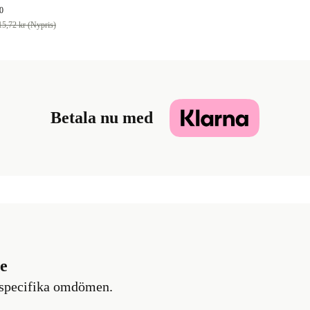
0
15,72 kr (Nypris)
Betala nu med
e
e specifika omdömen.