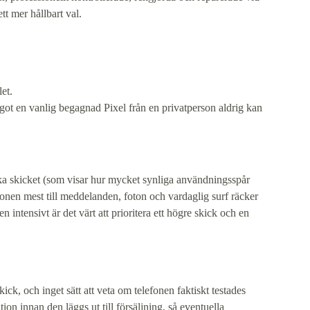
tt mer hållbart val.
et.
ot en vanlig begagnad Pixel från en privatperson aldrig kan
etiska skicket (som visar hur mycket synliga användningsspår
fonen mest till meddelanden, foton och vardaglig surf räcker
ntensivt är det värt att prioritera ett högre skick och en
ick, och inget sätt att veta om telefonen faktiskt testades
on innan den läggs ut till försäljning, så eventuella