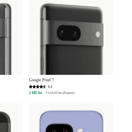
Google Pixel 7
4,4
2 645 kr
7 113,57 kr (Nypris)