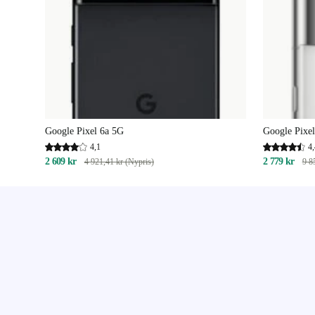
Google Pixel 6a 5G
Google Pixel
4,1
4,
2 609 kr
2 779 kr
4 921,41 kr (Nypris)
9 8