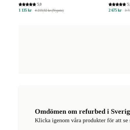
5,0
5,
1 135 kr
2 675 kr
4 219,92 kr (Nypris)
3 7
Omdömen om refurbed i Sverig
Klicka igenom våra produkter för att s