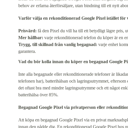
behov av erfarna återförsäljare, utan bindning till ett nytt a
Varför välja en rekonditionerad Google Pixel istället fö
Prisvärd:
få den Pixel du vill ha till ett betydligt lägre pris
Mer hållbar:
varje rekonditionerad telefon du köper är en enh
Trygg, till skillnad från vanlig begagnad:
varje enhet komm
garantera.
Vad du bör kolla innan du köper en begagnad Google Pi
Inte alla begagnade eller rekonditionerade telefoner är likadan
telefonen har), batterihälsan och lagringsutrymmet, eftersom
det oftast bra med mindre lagringsutrymme och ett något enkla
batterihälsa över 85%.
Begagnad Google Pixel via privatperson eller rekonditi
Att köpa en begagnad Google Pixel via en privat marknadsplats 
innan den nådde dig. En rekonditionerad Google Pixel hos refu