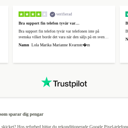
verifierad
Bra support fin telefon tyvär var…
B
Bra support fin telefon tyvär var telefonen inte på
B
svenska vilket borde det vara när den säljs på en svensk
N
sida
Namn
Lola Marika Marianne Kvarnstr�m
 som sparar dig pengar
l skicket? Hos refurbed hittar du rekonditionerade Google Pixel-telefone