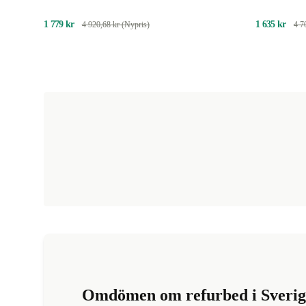
Mask
toppar
1 779 kr
1 635 kr
4 920,68 kr (Nypris)
4 7
Omdömen om refurbed i Sverig