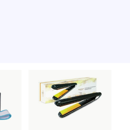
illfället, tyvärr.