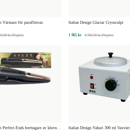
gn Värmare för paraffinvax
Italian Design Glaciar Cryosculpt
1 965 kr
16,60 kr (Nypris)
6 564,56 kr (Nypris)
gn Perfect-Ends borttagare av kluvna
Italian Design Yahari 300 ml Vaxvär