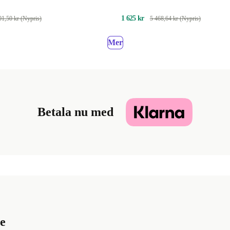
1 625 kr
01,50 kr (Nypris)
5 468,64 kr (Nypris)
Mer
Betala nu med
e