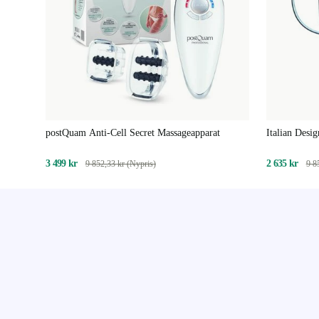
postQuam Anti-Cell Secret Massageapparat
Italian Desi
3 499 kr
2 635 kr
9 852,33 kr (Nypris)
9 8