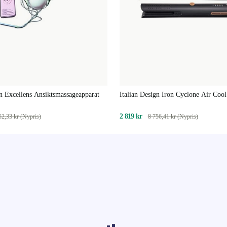
gn Excellens Ansiktsmassageapparat
Italian Design Iron Cyclone Air Co
Hårplättare
2 819 kr
52,33 kr (Nypris)
8 756,41 kr (Nypris)