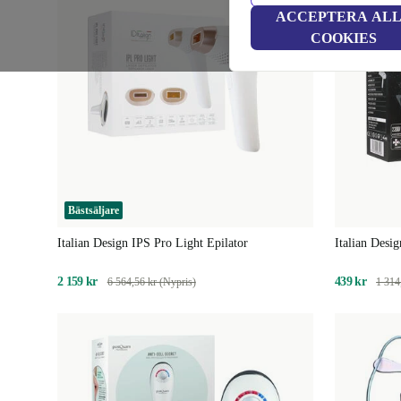
ACCEPTERA AL
COOKIES
Bästsäljare
Italian Design IPS Pro Light Epilator
Italian Desi
2 159 kr
439 kr
6 564,56 kr (Nypris)
1 314