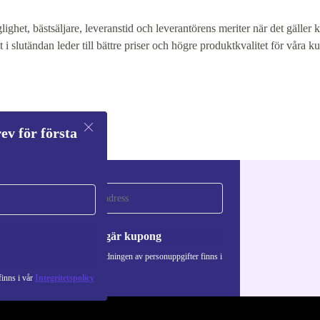
glighet, bästsäljare, leveranstid och leverantörens meriter när det gäller
 i slutändan leder till bättre priser och högre produktkvalitet för våra k
ev för första
a
Begär kupong
Information om användningen av personuppgifter finns i
vår
Integritetspolicy
.
inns i vår
Integritetspolicy