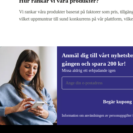
Hur rankar vi våra produkter?
Vi rankar våra produkter baserat på faktorer som pris, tillgän
vilket uppmuntrar till sund konkurrens på vår plattform, vilket
Anmäl dig till vårt nyhetsbr
gången och spara 200 kr!
Missa aldrig ett erbjudande igen
Anmäl dig till vårt nyhetsbrev för först
gången och spara 200 kr!
Begär kupong
Missa aldrig ett erbjudande igen.
Information om användningen av personuppgifter f