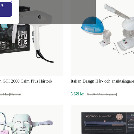
LA
gn GTI 2600 Calm Plus Hårtork
Italian Design Hår- och ansiktsångare
5 679 kr
,01 kr (Nypris)
9 194,77 kr (Nypris)