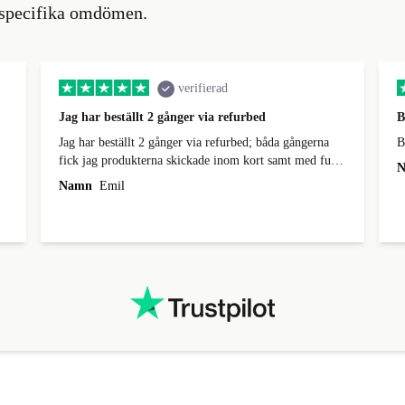
e specifika omdömen.
verifierad
Jag har beställt 2 gånger via refurbed
B
Jag har beställt 2 gånger via refurbed; båda gångerna
B
fick jag produkterna skickade inom kort samt med full
N
spårbarhet. Produkterna listades på hemsidan som
Namn
Emil
”nyskick” och det stämde fint. De såg ut som nya och
var riktigt fint packade. Nöjd!