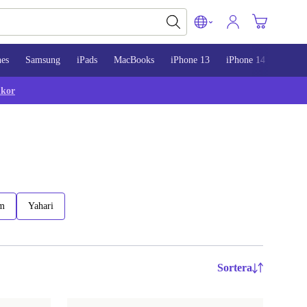
nes
Samsung
iPads
MacBooks
iPhone 13
iPhone 14
iPhon
lkor
m
Yahari
Sortera