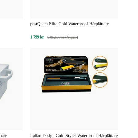
postQuam Elite Gold Waterproof Hårplättare
1 799 kr
9 852,33 kr (Nypris)
mare
Italian Design Gold Styler Waterproof Hårplättare