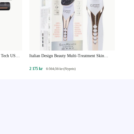
ol Tech USB
Italian Design Beauty Multi-Treatment Skin
Renew Hightech
2 175 kr
6 564,56 kr (Nypris)