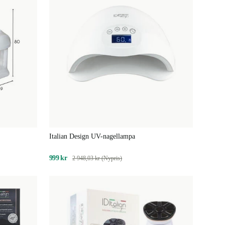
Italian Design UV-nagellampa
999 kr
2 948,03 kr (Nypris)