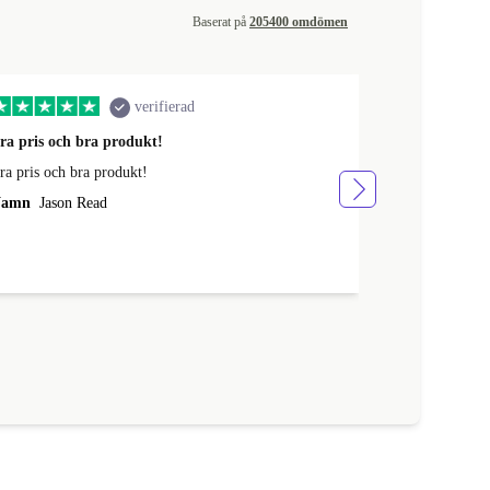
Baserat på
205400 omdömen
verifierad
ra pris och bra produkt!
Har köpt fler
ra pris och bra produkt!
Har köpt flera
och det har all
amn
Jason Read
har stämt med 
Namn
Jonas 