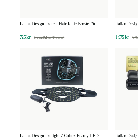
Italian Design Protect Hair Ionic Borste för
Italian Desi
hårfön
725 kr
1 975 kr
1 632,92 kr (Nypris)
6 0
Italian Design Prolight 7 Colors Beauty LED
Italian Desi