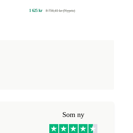
1 625 kr
8 756,41 kr (Nypris)
Som ny