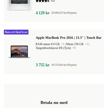
4,6
4 129 kr
23 003,37 kr (Nypris)
Bara ett fåtal kvar
Apple MacBook Pro 2016 | 13.3" | Touch Bar
RAM-minne 8.0 GB
+1
|
Minne 256 GB
+1
|
Tangentbordslayout DE (Tysk)
+9
3 755 kr
19 715,61 kr (Nypris)
Betala nu med