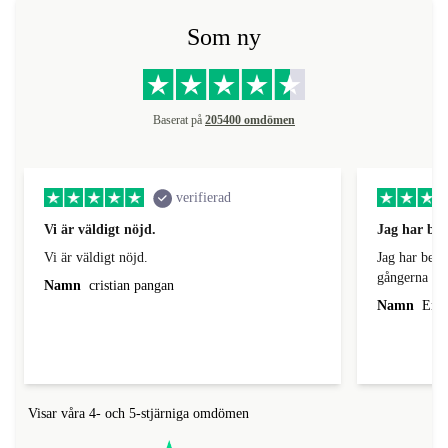
Som ny
Baserat på
205400 omdömen
verifierad
Vi är väldigt nöjd.
Jag har bes
Vi är väldigt nöjd.
Jag har best
gångerna fic
Namn
cristian pangan
kort samt med ful
Namn
Emi
listades på 
stämde fint.
Visar våra 4- och 5-stjärniga omdömen