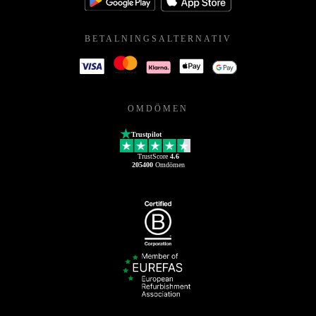
BETALNINGSALTERNATIV
OMDÖMEN
Trustpilot
TrustScore
4.6
205400
Omdömen