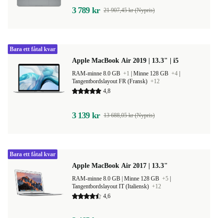
3 789 kr
21 907,45 kr (Nypris)
Bara ett fåtal kvar
Apple MacBook Air 2019 | 13.3" | i5
RAM-minne 8.0 GB
+1
|
Minne 128 GB
+4
|
Tangentbordslayout FR (Fransk)
+12
4,8
3 139 kr
13 688,05 kr (Nypris)
Bara ett fåtal kvar
Apple MacBook Air 2017 | 13.3"
RAM-minne 8.0 GB |
Minne 128 GB
+5
|
Tangentbordslayout IT (Italiensk)
+12
4,6