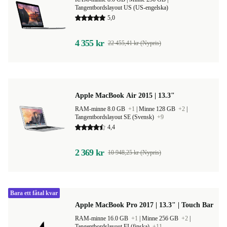
Tangentbordslayout US (US-engelska)
5,0
4 355 kr
22 455,41 kr (Nypris)
Apple MacBook Air 2015 | 13.3"
RAM-minne 8.0 GB
+1
|
Minne 128 GB
+2
|
Tangentbordslayout SE (Svensk)
+9
4,4
2 369 kr
10 948,25 kr (Nypris)
Bara ett fåtal kvar
Apple MacBook Pro 2017 | 13.3" | Touch Bar
RAM-minne 16.0 GB
+1
|
Minne 256 GB
+2
|
Tangentbordslayout FI (finska)
+11