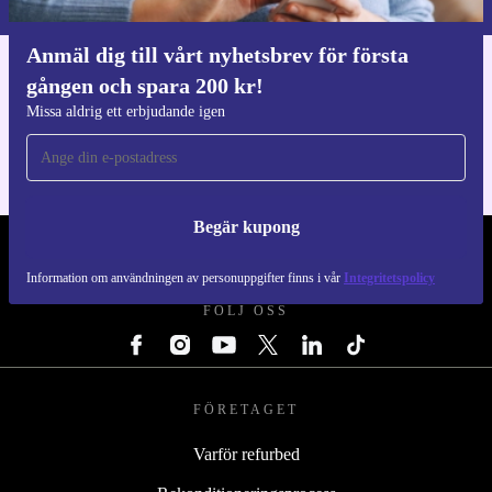
Anmäl dig till vårt nyhetsbrev för första
gången och spara 200 kr!
Ladda ner refurbed appen
För iOS och Android
Missa aldrig ett erbjudande igen
Begär kupong
REFURBED SVERIGE - RETHINK NEW.
Information om användningen av personuppgifter finns i vår
Integritetspolicy
FÖLJ OSS
FÖRETAGET
Varför refurbed