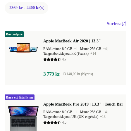
2369 kr - 4400 kr
Sortera
Bästsäljare
Apple MacBook Air 2020 | 13.3"
RAM-minne 8.0 GB
+1
|
Minne 256 GB
+4
|
Tangentbordslayout FR (Fransk)
+14
4,7
3 779 kr
13 140,09 kr (Nypris)
Bara ett fåtal kvar
Apple MacBook Pro 2019 | 13.3" | Touch Bar
RAM-minne 8.0 GB
+1
|
Minne 256 GB
+4
|
Tangentbordslayout UK (UK-engelska)
+13
4,5