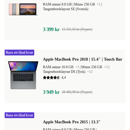
RAM-minne 8.0 GB |
Minne 256 GB
+1
|
Tangentbordslayout SE (Svensk)
3 399 kr
15 331,93 kr (Nypris)
Bara ett fåtal kvar
Apple MacBook Pro 2018 | 15.4" | Touch Bar
RAM-minne 16.0 GB
+1
|
Minne 256 GB
+3
|
Tangentbordslayout DE (Tysk)
+12
4,4
3 949 kr
28 482,98 kr (Nypris)
Bara ett fåtal kvar
Apple MacBook Pro 2015 | 13.3"
RAM-minne 8.0 GB |
Minne 256 GB |