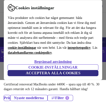
Hämta appen
Ladda ned
Cookies inställningar
Använd refurbed snabbt och enkelt
Våra produkter och cookies har något gemensamt: båda
återanvänds. Genom att återanvända cookies kan vi förse dig med
optimerat innehåll som är relevant för dig. För att det ska fungera
korrekt och för att kunna anpassa innehåll och reklam åt dig så
måste vi analysera ditt surfbeteende – med första och tredje part
🎒 Back to school
Mobiltelefoner
Bärbara datorer
Surfplattor
Smartk
cookies. Självklart bara med ditt samtycke. Du kan ändra dina
cookie-inställningar
när som helst. Läs vår
integritetspolicy
. Läs
💻 Extra 5% rabatt på alla MacBooks och laptops - Code: LAPTOP5
databehandlarens cookiepolicy
.
-
Villkor
Begränsad användning
COOKIE-INSTÄLLNINGAR
Hem
Produkter
Laptops
ACCEPTERA ALLA COOKIES
MacBooks:
Certifierad renoverad MacBooks under 4400€ – spara upp till 40 %. 30
dagars returrätt och 12 månaders garanti. Handla hållbart idag!
Pris
Nyaste modellerna
Filter