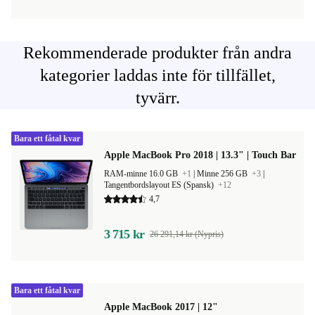
Rekommenderade produkter från andra
kategorier laddas inte för tillfället,
tyvärr.
Bara ett fåtal kvar
Apple MacBook Pro 2018 | 13.3" | Touch Bar
RAM-minne 16.0 GB
+1
|
Minne 256 GB
+3
|
Tangentbordslayout ES (Spansk)
+12
4,7
3 715 kr
26 291,14 kr (Nypris)
Bara ett fåtal kvar
Apple MacBook 2017 | 12"