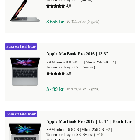
4,8
3 655 kr
20 811,53 kr (Nypris)
Bara ett fåtal kvar
Apple MacBook Pro 2016 | 13.3"
RAM-minne 8.0 GB
+1
|
Minne 256 GB
+2
|
Tangentbordslayout SE (Svensk)
+11
5,0
3 499 kr
16 975,81 kr (Nypris)
Bara ett fåtal kvar
Apple MacBook Pro 2017 | 15.4" | Touch Bar
RAM-minne 16.0 GB |
Minne 256 GB
+2
|
Tangentbordslayout SE (Svensk)
+10