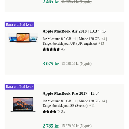
2 465 kr
11 496,21 kr (Nypris)
Bara ett fåtal kvar
Apple MacBook Air 2018 | 13.3" | i5
RAM-minne 8.0 GB
+1
|
Minne 128 GB
+4
|
Tangentbordslayout UK (UK-engelska)
+13
4,9
3 075 kr
13 688,05 kr (Nypris)
Bara ett fåtal kvar
Apple MacBook Pro 2017 | 13.3"
RAM-minne 8.0 GB
+1
|
Minne 128 GB
+4
|
Tangentbordslayout SE (Svensk)
+11
3,8
2 785 kr
15 879,89 kr (Nypris)