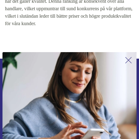
när det gäller kvalitet. Denna ranking är konsekvent över alla
handlare, vilket uppmuntrar till sund konkurrens på vår plattform,
vilket i slutändan leder till bättre priser och högre produktkvalitet
för våra kunder.
Anmäl dig till vårt nyhetsbrev för
första gången och spara 200 kr!
Missa aldrig ett erbjudande igen.
Begär kupong
Information om användningen av personuppgifter finns i vår
Integritetspolicy
.