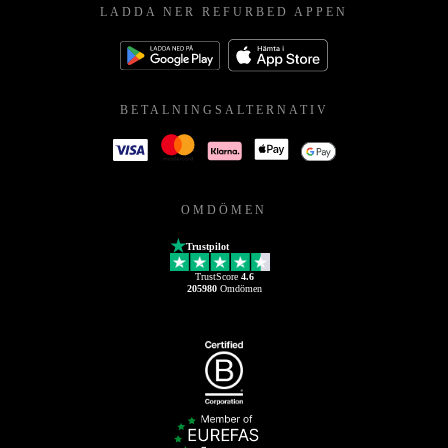
LADDA NER REFURBED APPEN
BETALNINGSALTERNATIV
OMDÖMEN
Trustpilot
TrustScore
4.6
205980
Omdömen