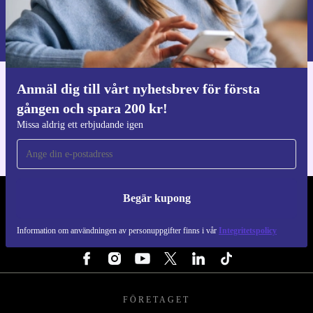
Begär kupong
Information om användningen av personuppgifter finns i vår
Integritetspolicy
.
Anmäl dig till vårt nyhetsbrev för första
Ladda ner refurbed appen
gången och spara 200 kr!
För iOS och Android
Missa aldrig ett erbjudande igen
Begär kupong
REFURBED SVERIGE - RETHINK NEW.
Information om användningen av personuppgifter finns i vår
Integritetspolicy
FÖLJ OSS
FÖRETAGET