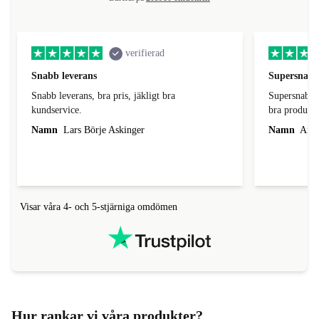
verifierad
Snabb leverans
Supersnabb
Snabb leverans, bra pris, jäkligt bra
Supersnabb leverans, proffs
kundservice.
bra produkt 
Namn
Lars Börje Askinger
Namn
Anett
Visar våra 4- och 5-stjärniga omdömen
Hur rankar vi våra produkter?