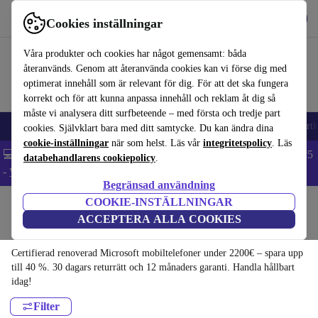
Hämta appen
Ladda ned
Cookies inställningar
Använd refurbed snabbt och enkelt
Våra produkter och cookies har något gemensamt: båda
återanvänds. Genom att återanvända cookies kan vi förse dig med
optimerat innehåll som är relevant för dig. För att det ska fungera
korrekt och för att kunna anpassa innehåll och reklam åt dig så
måste vi analysera ditt surfbeteende – med första och tredje part
🎒 Back to school
Mobiltelefoner
Bärbara datorer
Surfplattor
Smartk
cookies. Självklart bara med ditt samtycke. Du kan ändra dina
cookie-inställningar
när som helst. Läs vår
integritetspolicy
. Läs
💻 Extra 5% rabatt på alla MacBooks och laptops - Code: LAPTOP5
databehandlarens cookiepolicy
.
-
Villkor
Begränsad användning
COOKIE-INSTÄLLNINGAR
Hem
Produkter
Mobiltelefoner & Smartphones
ACCEPTERA ALLA COOKIES
Microsoft mobiltelefoner:
Certifierad renoverad Microsoft mobiltelefoner under 2200€ – spara upp
till 40 %. 30 dagars returrätt och 12 månaders garanti. Handla hållbart
idag!
Filter