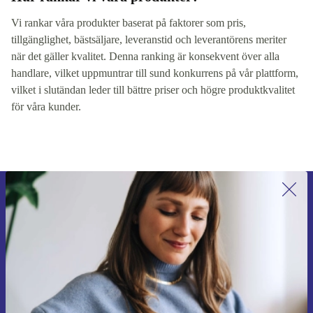
Vi rankar våra produkter baserat på faktorer som pris,
tillgänglighet, bästsäljare, leveranstid och leverantörens meriter
när det gäller kvalitet. Denna ranking är konsekvent över alla
handlare, vilket uppmuntrar till sund konkurrens på vår plattform,
vilket i slutändan leder till bättre priser och högre produktkvalitet
för våra kunder.
Anmäl dig till vårt nyhetsbrev för
första gången och spara 200 kr!
Missa aldrig ett erbjudande igen.