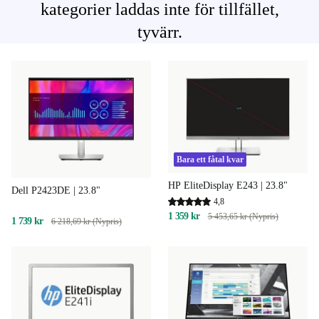
kategorier laddas inte för tillfället,
tyvärr.
Bara ett fåtal kvar
HP EliteDisplay E243 | 23.8"
Dell P2423DE | 23.8"
4,8
1 359 kr
5 453,65 kr (Nypris)
1 739 kr
6 218,69 kr (Nypris)