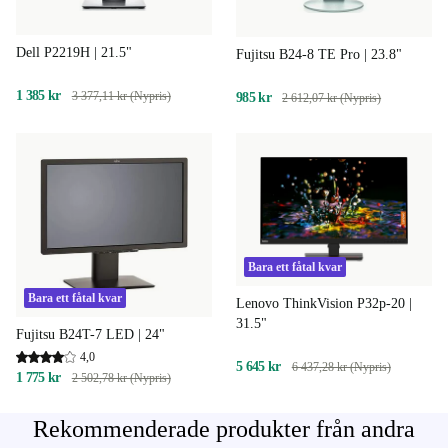
Dell P2219H | 21.5"
Fujitsu B24-8 TE Pro | 23.8"
1 385 kr
3 377,11 kr (Nypris)
985 kr
2 612,07 kr (Nypris)
Bara ett fåtal kvar
Bara ett fåtal kvar
Lenovo ThinkVision P32p-20 |
31.5"
Fujitsu B24T-7 LED | 24"
4,0
5 645 kr
6 437,28 kr (Nypris)
1 775 kr
2 502,78 kr (Nypris)
Rekommenderade produkter från andra