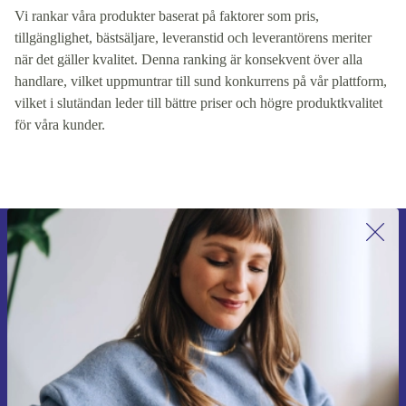
Vi rankar våra produkter baserat på faktorer som pris,
tillgänglighet, bästsäljare, leveranstid och leverantörens meriter
när det gäller kvalitet. Denna ranking är konsekvent över alla
handlare, vilket uppmuntrar till sund konkurrens på vår plattform,
vilket i slutändan leder till bättre priser och högre produktkvalitet
för våra kunder.
Anmäl dig till vårt nyhetsbrev för
första gången och spara 200 kr!
Missa aldrig ett erbjudande igen.
Begär kupong