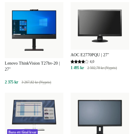
AOC E2770PQU | 27"
4,0
Lenovo ThinkVision T27hv-20 |
1 495 kr
2 502,78 kr (Nypris)
27"
2 375 kr
3 267,82 kr (Nypris)
Bara ett fåtal kvar