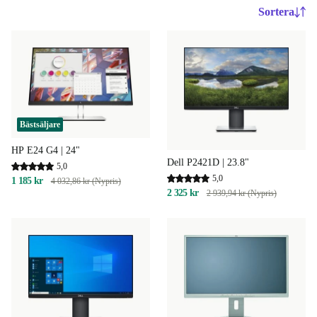
Sortera
Bästsäljare
HP E24 G4 | 24"
Dell P2421D | 23.8"
5,0
5,0
1 185 kr
4 032,86 kr (Nypris)
2 325 kr
2 939,94 kr (Nypris)