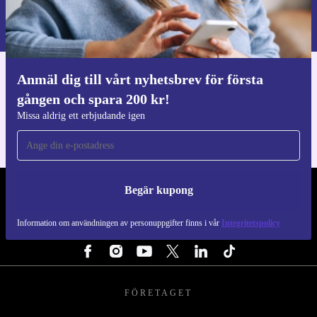
Information om användningen av personuppgifter finns i vår
Integritetspolicy
.
Anmäl dig till vårt nyhetsbrev för första
Ladda ner refurbed appen
gången och spara 200 kr!
För iOS och Android
Missa aldrig ett erbjudande igen
Begär kupong
REFURBED SVERIGE - RETHINK NEW.
Information om användningen av personuppgifter finns i vår
Integritetspolicy
FÖLJ OSS
FÖRETAGET