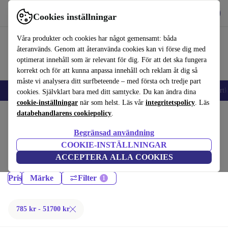
Hämta appen
Ladda ned
Cookies inställningar
Använd refurbed snabbt och enkelt
Våra produkter och cookies har något gemensamt: båda
återanvänds. Genom att återanvända cookies kan vi förse dig med
optimerat innehåll som är relevant för dig. För att det ska fungera
korrekt och för att kunna anpassa innehåll och reklam åt dig så
måste vi analysera ditt surfbeteende – med första och tredje part
🎒 Back to school
Mobiltelefoner
Bärbara datorer
Surfplattor
Smartk
cookies. Självklart bara med ditt samtycke. Du kan ändra dina
cookie-inställningar
när som helst. Läs vår
integritetspolicy
. Läs
Hem
databehandlarens cookiepolicy
Produkter
.
Monitorer:
Begränsad användning
COOKIE-INSTÄLLNINGAR
Certifierad renoverad Monitorer under 51700€ – spara upp till 40 %. 30
ACCEPTERA ALLA COOKIES
dagars returrätt och 12 månaders garanti. Handla hållbart idag!
Pris
Märke
Filter
785 kr - 51700 kr