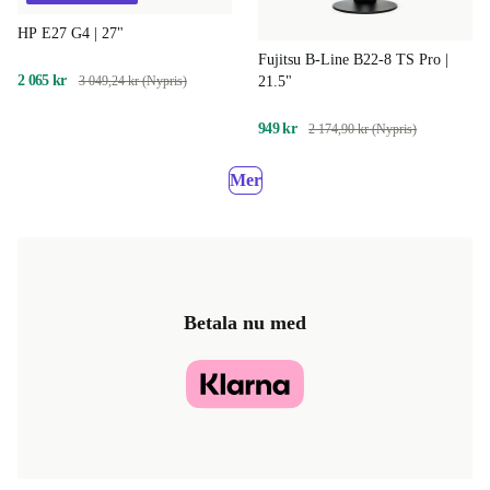
HP E27 G4 | 27"
Fujitsu B-Line B22-8 TS Pro |
2 065 kr
21.5"
3 049,24 kr (Nypris)
949 kr
2 174,90 kr (Nypris)
Mer
Betala nu med