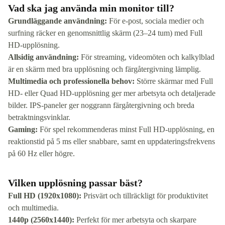
Vad ska jag använda min monitor till?
Grundläggande användning:
För e-post, sociala medier och
surfning räcker en genomsnittlig skärm (23–24 tum) med Full
HD-upplösning.
Allsidig användning:
För streaming, videomöten och kalkylblad
är en skärm med bra upplösning och färgåtergivning lämplig.
Multimedia och professionella behov:
Större skärmar med Full
HD- eller Quad HD-upplösning ger mer arbetsyta och detaljerade
bilder. IPS-paneler ger noggrann färgåtergivning och breda
betraktningsvinklar.
Gaming:
För spel rekommenderas minst Full HD-upplösning, en
reaktionstid på 5 ms eller snabbare, samt en uppdateringsfrekvens
på 60 Hz eller högre.
Vilken upplösning passar bäst?
Full HD (1920x1080):
Prisvärt och tillräckligt för produktivitet
och multimedia.
1440p (2560x1440):
Perfekt för mer arbetsyta och skarpare