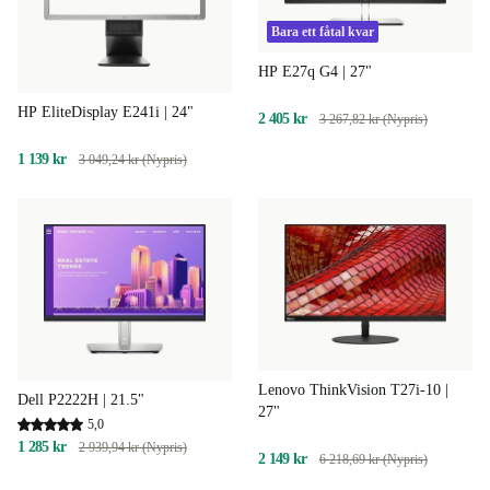
Bara ett fåtal kvar
HP E27q G4 | 27"
HP EliteDisplay E241i | 24"
2 405 kr
3 267,82 kr (Nypris)
1 139 kr
3 049,24 kr (Nypris)
Lenovo ThinkVision T27i-10 |
Dell P2222H | 21.5"
27"
5,0
1 285 kr
2 939,94 kr (Nypris)
2 149 kr
6 218,69 kr (Nypris)