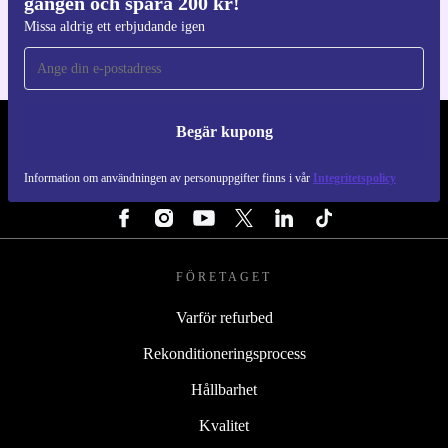
gången och spara 200 kr!
För iOS och Android
Missa aldrig ett erbjudande igen
Begär kupong
REFURBED SVERIGE - RETHINK NEW.
Information om användningen av personuppgifter finns i vår
Integritetspolicy
FÖLJ OSS
FÖRETAGET
Varför refurbed
Rekonditioneringsprocess
Hållbarhet
Kvalitet