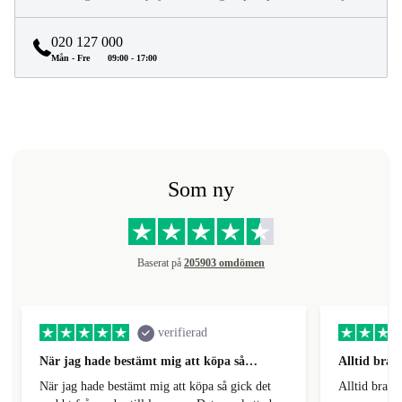
020 127 000
Mån - Fre
09:00 - 17:00
Som ny
Baserat på
205903 omdömen
verifierad
När jag hade bestämt mig att köpa så…
Alltid bra 
När jag hade bestämt mig att köpa så gick det
Alltid bra k