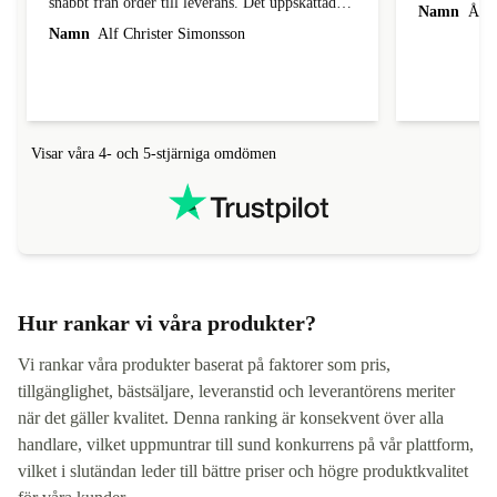
snabbt från order till leverans. Det uppskattades.
Namn
Åke 
Jag är nöjd med klockan hittills. MVH. Alf
Namn
Alf Christer Simonsson
Visar våra 4- och 5-stjärniga omdömen
Hur rankar vi våra produkter?
Vi rankar våra produkter baserat på faktorer som pris,
tillgänglighet, bästsäljare, leveranstid och leverantörens meriter
när det gäller kvalitet. Denna ranking är konsekvent över alla
handlare, vilket uppmuntrar till sund konkurrens på vår plattform,
vilket i slutändan leder till bättre priser och högre produktkvalitet