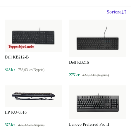
Sortera
Topperbjudande
Dell KB212-B
Dell KB216
345 kr
756,03 kr (Nypris)
275 kr
427,32 kr (Nypris)
HP KU-0316
Lenovo Preferred Pro II
375 kr
427,32 kr (Nypris)