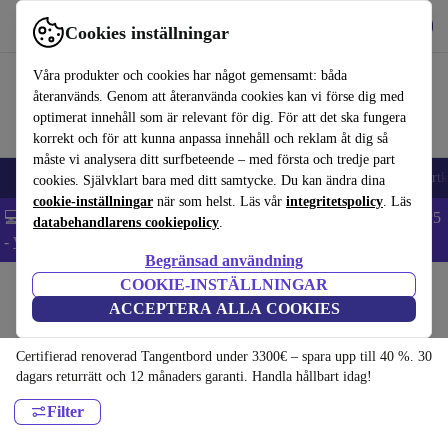
Hämta appen
Ladda ned
Cookies inställningar
Använd refurbed snabbt och enkelt
Våra produkter och cookies har något gemensamt: båda
återanvänds. Genom att återanvända cookies kan vi förse dig med
optimerat innehåll som är relevant för dig. För att det ska fungera
korrekt och för att kunna anpassa innehåll och reklam åt dig så
måste vi analysera ditt surfbeteende – med första och tredje part
🎒 Back to school
Mobiltelefoner
Bärbara datorer
Surfplattor
Smartk
cookies. Självklart bara med ditt samtycke. Du kan ändra dina
cookie-inställningar
när som helst. Läs vår
integritetspolicy
. Läs
💻 Extra 5% rabatt på alla MacBooks och laptops - Code: LAPTOP5
databehandlarens cookiepolicy
.
-
Villkor
Begränsad användning
COOKIE-INSTÄLLNINGAR
Hem
Produkter
Tillbehör
Tillbehör för datorer
ACCEPTERA ALLA COOKIES
Tangentbord:
Certifierad renoverad Tangentbord under 3300€ – spara upp till 40 %. 30
dagars returrätt och 12 månaders garanti. Handla hållbart idag!
Filter