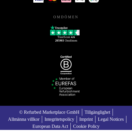
OMDÖMEN
Trustpilot
TrustScore
4.6
205903
Omdömen
© Refurbed Marketplace GmbH
Tillgänglighet
Allmänna villkor
Integritetspolicy
Imprint
Legal Notices
European Data Act
Cookie Policy