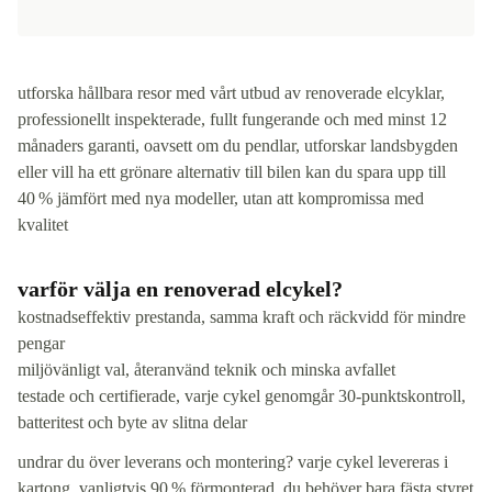
utforska hållbara resor med vårt utbud av renoverade elcyklar,
professionellt inspekterade, fullt fungerande och med minst 12
månaders garanti, oavsett om du pendlar, utforskar landsbygden
eller vill ha ett grönare alternativ till bilen kan du spara upp till
40 % jämfört med nya modeller, utan att kompromissa med
kvalitet
varför välja en renoverad elcykel?
kostnadseffektiv prestanda, samma kraft och räckvidd för mindre
pengar
miljövänligt val, återanvänd teknik och minska avfallet
testade och certifierade, varje cykel genomgår 30-punktskontroll,
batteritest och byte av slitna delar
undrar du över leverans och montering? varje cykel levereras i
kartong, vanligtvis 90 % förmonterad, du behöver bara fästa styret