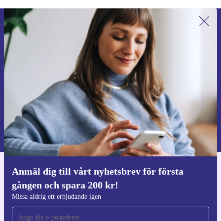
Anmäl dig till vårt nyhetsbrev för
första gången och spara 200 kr!
Missa aldrig ett erbjudande igen.
Begär kupong
Information om användningen av personuppgifter finns i vår
Integritetspolicy
.
Anmäl dig till vårt nyhetsbrev för första
Ladda ner refurbed appen
gången och spara 200 kr!
För iOS och Android
Missa aldrig ett erbjudande igen