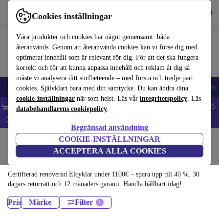
Hämta appen
Ladda ned
Cookies inställningar
Använd refurbed snabbt och enkelt
Våra produkter och cookies har något gemensamt: båda
återanvänds. Genom att återanvända cookies kan vi förse dig med
optimerat innehåll som är relevant för dig. För att det ska fungera
korrekt och för att kunna anpassa innehåll och reklam åt dig så
måste vi analysera ditt surfbeteende – med första och tredje part
🎒 Back to school
Elektronik
Hushåll
Kök
Sport
Elcykel
Yog
cookies. Självklart bara med ditt samtycke. Du kan ändra dina
cookie-inställningar
när som helst. Läs vår
integritetspolicy
. Läs
💻 Extra 5% rabatt på alla MacBooks och laptops - Code: LAPTOP5
databehandlarens cookiepolicy
.
-
Villkor
Begränsad användning
COOKIE-INSTÄLLNINGAR
Hem
Sport
Cyklar & Scooters
ACCEPTERA ALLA COOKIES
Elcyklar:
Certifierad renoverad Elcyklar under 1100€ – spara upp till 40 %. 30
dagars returrätt och 12 månaders garanti. Handla hållbart idag!
Pris
Märke
Filter