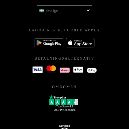
Sverige
LADDA NER REFURBED APPEN
BETALNINGSALTERNATIV
OMDÖMEN
Trustpilot
TrustScore
4.6
205719
Omdömen