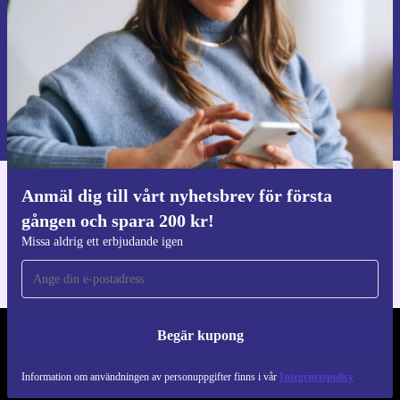
Begär kupong
Information om användningen av personuppgifter finns i vår
Integritetspolicy
.
Anmäl dig till vårt nyhetsbrev för första
Ladda ner refurbed appen
gången och spara 200 kr!
För iOS och Android
Missa aldrig ett erbjudande igen
Begär kupong
REFURBED SVERIGE - RETHINK NEW.
Information om användningen av personuppgifter finns i vår
Integritetspolicy
FÖLJ OSS