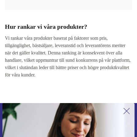
Hur rankar vi våra produkter?
Vi rankar våra produkter baserat på faktorer som pris,
tillgänglighet, bästsäljare, leveranstid och leverantörens meriter
när det gäller kvalitet. Denna ranking är konsekvent över alla
handlare, vilket uppmuntrar till sund konkurrens på vår plattform,
vilket i slutändan leder till bättre priser och högre produktkvalitet
för våra kunder.
Anmäl dig till vårt nyhetsbrev för
första gången och spara 200 kr!
Missa aldrig ett erbjudande igen.