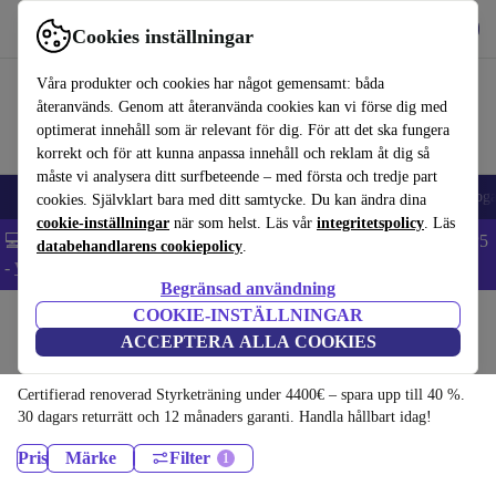
Hämta appen
Ladda ned
Cookies inställningar
Använd refurbed snabbt och enkelt
Våra produkter och cookies har något gemensamt: båda
återanvänds. Genom att återanvända cookies kan vi förse dig med
optimerat innehåll som är relevant för dig. För att det ska fungera
korrekt och för att kunna anpassa innehåll och reklam åt dig så
måste vi analysera ditt surfbeteende – med första och tredje part
🎒 Back to school
Elektronik
Hushåll
Kök
Sport
Elcykel
Yog
cookies. Självklart bara med ditt samtycke. Du kan ändra dina
cookie-inställningar
när som helst. Läs vår
integritetspolicy
. Läs
💻 Extra 5% rabatt på alla MacBooks och laptops - Code: LAPTOP5
databehandlarens cookiepolicy
.
-
Villkor
Begränsad användning
COOKIE-INSTÄLLNINGAR
Hem
Sport
Träningsutrustning
ACCEPTERA ALLA COOKIES
Styrketräning:
Certifierad renoverad Styrketräning under 4400€ – spara upp till 40 %.
30 dagars returrätt och 12 månaders garanti. Handla hållbart idag!
Pris
Märke
Filter