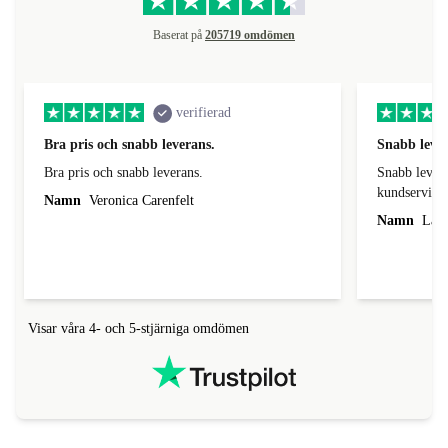
Baserat på
205719 omdömen
verifierad
Bra pris och snabb leverans.
Snabb leve
Bra pris och snabb leverans.
Snabb leveran
kundservice.
Namn
Veronica Carenfelt
Namn
Lars
Visar våra 4- och 5-stjärniga omdömen