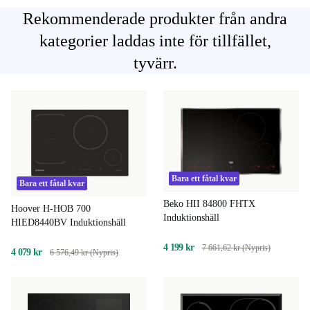
Rekommenderade produkter från andra
kategorier laddas inte för tillfället,
tyvärr.
Bara ett fåtal kvar
Bara ett fåtal kvar
Beko HII 84800 FHTX
Hoover H-HOB 700
Induktionshäll
HIED8440BV Induktionshäll
4 199 kr
7 661,62 kr (Nypris)
4 079 kr
6 576,49 kr (Nypris)