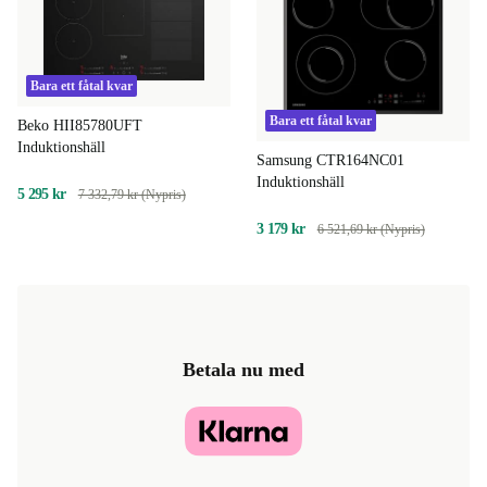
Bara ett fåtal kvar
Bara ett fåtal kvar
Beko HII85780UFT
Induktionshäll
Samsung CTR164NC01
Induktionshäll
5 295 kr
7 332,79 kr (Nypris)
3 179 kr
6 521,69 kr (Nypris)
Betala nu med