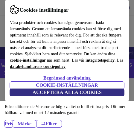
Hämta appen
Ladda ned
Cookies inställningar
Använd refurbed snabbt och enkelt
Våra produkter och cookies har något gemensamt: båda
återanvänds. Genom att återanvända cookies kan vi förse dig med
optimerat innehåll som är relevant för dig. För att det ska fungera
korrekt och för att kunna anpassa innehåll och reklam åt dig så
måste vi analysera ditt surfbeteende – med första och tredje part
🎒 Back to school
Mobiltelefoner
Bärbara datorer
Surfplattor
Smartk
cookies. Självklart bara med ditt samtycke. Du kan ändra dina
cookie-inställningar
när som helst. Läs vår
integritetspolicy
. Läs
💻 Extra 5% rabatt på alla MacBooks och laptops - Code: LAPTOP5
databehandlarens cookiepolicy
.
-
Villkor
Begränsad användning
COOKIE-INSTÄLLNINGAR
Hem
Produkter
Hushåll
ACCEPTERA ALLA COOKIES
Vitvaror:
Rekonditionerade Vitvaror av hög kvalitet och till ett bra pris. Ditt mer
hållbara val med minst 12 månaders garanti.
Pris
Märke
Filter