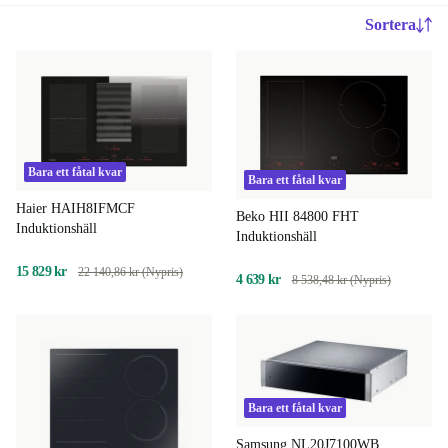
Sortera
Bara ett fåtal kvar
Bara ett fåtal kvar
Haier HAIH8IFMCF
Beko HII 84800 FHT
Induktionshäll
Induktionshäll
15 829 kr
22 140,86 kr (Nypris)
4 639 kr
8 538,48 kr (Nypris)
Bara ett fåtal kvar
Samsung NL20J7100WB