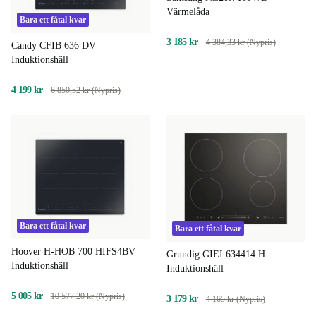
Värmelåda
Bara ett fåtal kvar
3 185 kr
4 384,33 kr (Nypris)
Candy CFIB 636 DV
Induktionshäll
4 199 kr
6 850,52 kr (Nypris)
Bara ett fåtal kvar
Bara ett fåtal kvar
Hoover H-HOB 700 HIFS4BV
Grundig GIEI 634414 H
Induktionshäll
Induktionshäll
5 005 kr
10 577,20 kr (Nypris)
3 179 kr
4 165 kr (Nypris)