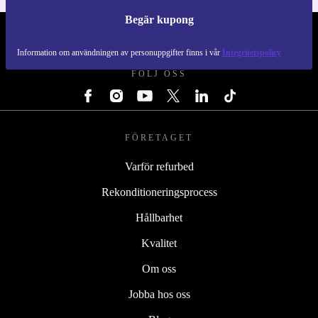
Begär kupong
REFURBED SVERIGE - RETHINK NEW.
Information om användningen av personuppgifter finns i vår
Integritetspolicy
FÖLJ OSS
FÖRETAGET
Varför refurbed
Rekonditioneringsprocess
Hållbarhet
Kvalitet
Om oss
Jobba hos oss