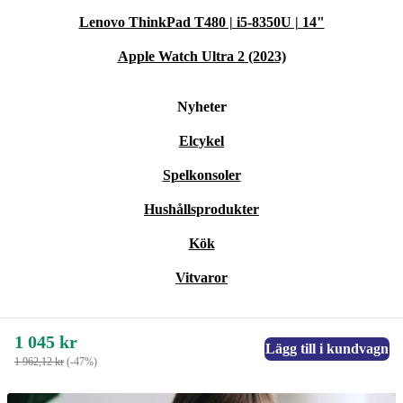
Lenovo ThinkPad T480 | i5-8350U | 14"
Apple Watch Ultra 2 (2023)
Nyheter
Elcykel
Spelkonsoler
Hushållsprodukter
Kök
Vitvaror
1 045 kr
Lägg till i kundvagn
1 962,12 kr
(-47%)