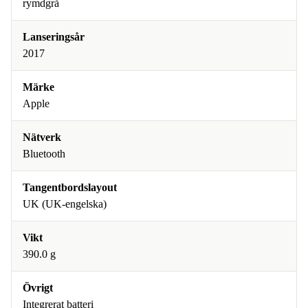
rymdgrå
Lanseringsår
2017
Märke
Apple
Nätverk
Bluetooth
Tangentbordslayout
UK (UK-engelska)
Vikt
390.0 g
Övrigt
Integrerat batteri