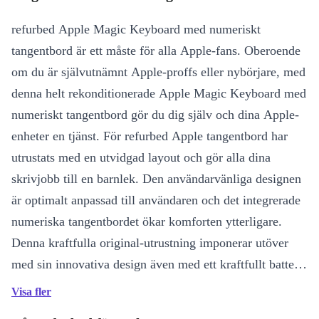
refurbed Apple Magic Keyboard med numeriskt
tangentbord är ett måste för alla Apple-fans. Oberoende
om du är självutnämnt Apple-proffs eller nybörjare, med
denna helt rekonditionerade Apple Magic Keyboard med
numeriskt tangentbord gör du dig själv och dina Apple-
enheter en tjänst. För refurbed Apple tangentbord har
utrustats med en utvidgad layout och gör alla dina
skrivjobb till en barnlek. Den användarvänliga designen
är optimalt anpassad till användaren och det integrerade
numeriska tangentbordet ökar komforten ytterligare.
Denna kraftfulla original-utrustning imponerar utöver
med sin innovativa design även med ett kraftfullt batteri,
som kan klara sig i upp till en månad innan det måste
Visa fler
laddas upp igen. Du kopplar helt enkelt samman