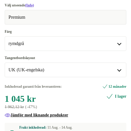
Välj utseende
(Info)
Premium
Färg
rymdgrå
rymdgrå
Tangentbordslayout
UK (UK-engelska)
silver
+44 kr
UK (UK-engelska)
Inkluderad garanti från leverantören:
12 månader
Tillgänglig i andra konfigurationer
1 045 kr
I lager
ES (Spansk)
1 962,12 kr
(-47%)
Jämför med liknande produkter
IT (Italiensk)
Frakt inkluderad:
11 Aug. -
14 Aug.