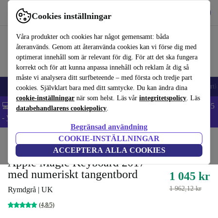
Hämta appen
Ladda ned
Cookies inställningar
Använd refurbed snabbt och enkelt
Våra produkter och cookies har något gemensamt: båda
återanvänds. Genom att återanvända cookies kan vi förse dig med
optimerat innehåll som är relevant för dig. För att det ska fungera
korrekt och för att kunna anpassa innehåll och reklam åt dig så
måste vi analysera ditt surfbeteende – med första och tredje part
🎒 Back to school
Mobiltelefoner
Bärbara datorer
Surfplattor
Smartk
cookies. Självklart bara med ditt samtycke. Du kan ändra dina
cookie-inställningar
när som helst. Läs vår
integritetspolicy
. Läs
💻 Extra 5% rabatt på alla MacBooks och laptops - Code: LAPTOP5
databehandlarens cookiepolicy
.
-
Villkor
Begränsad användning
COOKIE-INSTÄLLNINGAR
Hem
Produkter
Tillbehör
Apple-tillbehör
ACCEPTERA ALLA COOKIES
Apple Magic Keyboard 2017
med numeriskt tangentbord
1 045 kr
1 962,12 kr
Rymdgrå | UK
(4,8/5)