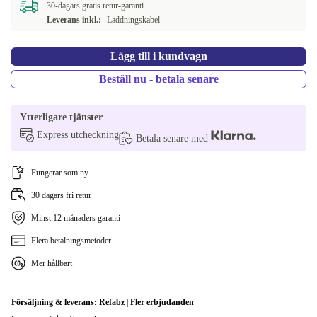
DE (Tysk)
+44 kr
30-dagars gratis retur-garanti
Leverans inkl.:
Laddningskabel
FR (Fransk)
+44 kr
Lägg till i kundvagn
NL (Nederländsk)
+44 kr
Beställ nu - betala senare
CH (Schweizisk)
+600 kr
Ytterligare tjänster
Express utcheckning
Betala senare med
Fungerar som ny
30 dagars fri retur
Minst 12 månaders garanti
Flera betalningsmetoder
Mer hållbart
Försäljning & leverans:
Refabz
|
Fler erbjudanden