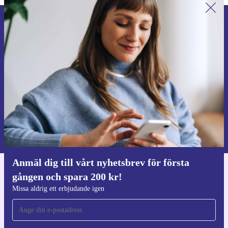
Anmäl dig till vårt nyhetsbrev för
första gången och spara 200 kr!
Missa aldrig ett erbjudande igen.
Begär kupong
Information om användningen av personuppgifter finns i vår
Integritetspolicy
.
Anmäl dig till vårt nyhetsbrev för första
gången och spara 200 kr!
Ladda ner refurbed appen
För iOS och Android
Missa aldrig ett erbjudande igen