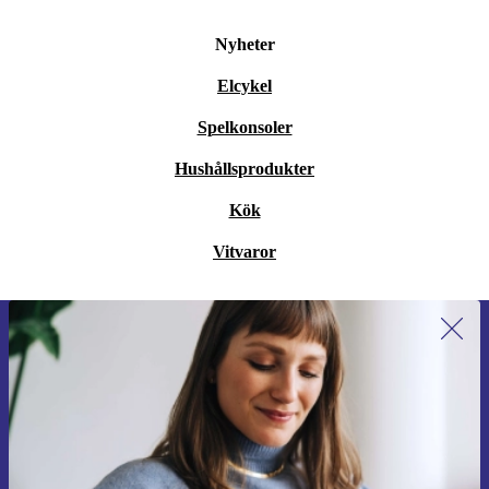
Nyheter
Elcykel
Spelkonsoler
Hushållsprodukter
Kök
Vitvaror
Anmäl dig till vårt nyhetsbrev för
första gången och spara 200 kr!
Missa aldrig ett erbjudande igen.