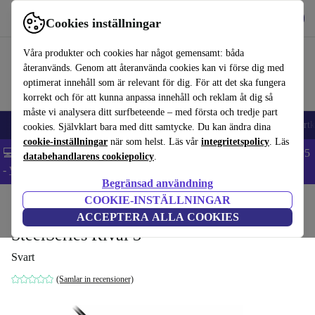
Hämta appen
Ladda ned
Cookies inställningar
Använd refurbed snabbt och enkelt
Våra produkter och cookies har något gemensamt: båda
återanvänds. Genom att återanvända cookies kan vi förse dig med
optimerat innehåll som är relevant för dig. För att det ska fungera
korrekt och för att kunna anpassa innehåll och reklam åt dig så
måste vi analysera ditt surfbeteende – med första och tredje part
🎒 Back to school
Mobiltelefoner
Bärbara datorer
Surfplattor
Smartk
cookies. Självklart bara med ditt samtycke. Du kan ändra dina
cookie-inställningar
när som helst. Läs vår
integritetspolicy
. Läs
💻 Extra 5% rabatt på alla MacBooks och laptops - Code: LAPTOP5
databehandlarens cookiepolicy
.
-
Villkor
Begränsad användning
COOKIE-INSTÄLLNINGAR
Hem
Produkter
Tillbehör
Tillbehör för datorer
Möss
ACCEPTERA ALLA COOKIES
SteelSeries Rival 3
Svart
(Samlar in recensioner)