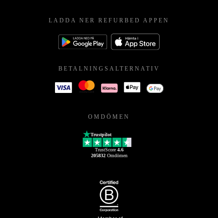
LADDA NER REFURBED APPEN
BETALNINGSALTERNATIV
OMDÖMEN
Trustpilot
TrustScore
4.6
205832
Omdömen