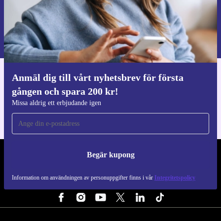
Begär kupong
Information om användningen av personuppgifter finns i vår
Integritetspolicy
.
Anmäl dig till vårt nyhetsbrev för första
Ladda ner refurbed appen
gången och spara 200 kr!
För iOS och Android
Missa aldrig ett erbjudande igen
Begär kupong
REFURBED SVERIGE - RETHINK NEW.
Information om användningen av personuppgifter finns i vår
Integritetspolicy
FÖLJ OSS