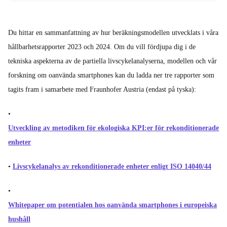
Du hittar en sammanfattning av hur beräkningsmodellen utvecklats i våra
hållbarhetsrapporter 2023 och 2024. Om du vill fördjupa dig i de
tekniska aspekterna av de partiella livscykelanalyserna, modellen och vår
forskning om oanvända smartphones kan du ladda ner tre rapporter som
tagits fram i samarbete med Fraunhofer Austria (endast på tyska):
•
Utveckling av metodiken för ekologiska KPI:er för rekonditionerade
enheter
•
Livscykelanalys av rekonditionerade enheter enligt ISO 14040/44
•
Whitepaper om potentialen hos oanvända smartphones i europeiska
hushåll