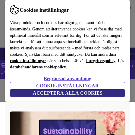
Hämta appen
Ladda ned
Cookies inställningar
Använd refurbed snabbt och enkelt
Våra produkter och cookies har något gemensamt: båda
återanvänds. Genom att återanvända cookies kan vi förse dig med
optimerat innehåll som är relevant för dig. För att det ska fungera
korrekt och för att kunna anpassa innehåll och reklam åt dig så
måste vi analysera ditt surfbeteende – med första och tredje part
🎒 Back to school
Mobiltelefoner
Bärbara datorer
Surfplattor
Smartk
cookies. Självklart bara med ditt samtycke. Du kan ändra dina
cookie-inställningar
när som helst. Läs vår
integritetspolicy
. Läs
💻 Extra 5% rabatt på alla MacBooks och laptops - Code: LAPTOP5
databehandlarens cookiepolicy
.
-
Villkor
Begränsad användning
COOKIE-INSTÄLLNINGAR
Hem
ACCEPTERA ALLA COOKIES