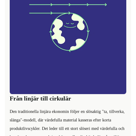
Från linjär till cirkulär
Den traditionella linjära ekonomin följer en slösaktig "ta, tillverka,
slänga"-modell, där värdefulla material kasseras efter korta
produktlivscykler. Det leder till ett stort slöseri med värdefulla och