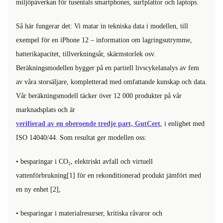
miljöpåverkan för tusentals smartphones, surfplattor och laptops.
Så här fungerar det: Vi matar in tekniska data i modellen, till
exempel för en iPhone 12 – information om lagringsutrymme,
batterikapacitet, tillverkningsår, skärmstorlek osv.
Beräkningsmodellen bygger på en partiell livscykelanalys av fem
av våra storsäljare, kompletterad med omfattande kunskap och data.
Vår beräkningsmodell täcker över 12 000 produkter på vår
marknadsplats och är
verifierad av en oberoende tredje part, GutCert
, i enlighet med
ISO 14040/44. Som resultat ger modellen oss:
• besparingar i CO₂, elektriskt avfall och virtuell
vattenförbrukning[1] för en rekonditionerad produkt jämfört med
en ny enhet [2],
• besparingar i materialresurser, kritiska råvaror och