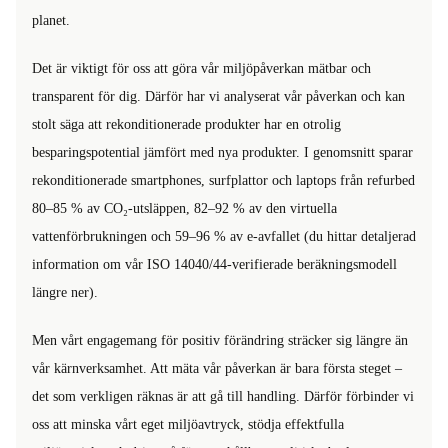
planet.
Det är viktigt för oss att göra vår miljöpåverkan mätbar och
transparent för dig. Därför har vi analyserat vår påverkan och kan
stolt säga att rekonditionerade produkter har en otrolig
besparingspotential jämfört med nya produkter. I genomsnitt sparar
rekonditionerade smartphones, surfplattor och laptops från refurbed
80–85 % av CO₂-utsläppen, 82–92 % av den virtuella
vattenförbrukningen och 59–96 % av e-avfallet (du hittar detaljerad
information om vår ISO 14040/44-verifierade beräkningsmodell
längre ner).
Men vårt engagemang för positiv förändring sträcker sig längre än
vår kärnverksamhet. Att mäta vår påverkan är bara första steget –
det som verkligen räknas är att gå till handling. Därför förbinder vi
oss att minska vårt eget miljöavtryck, stödja effektfulla