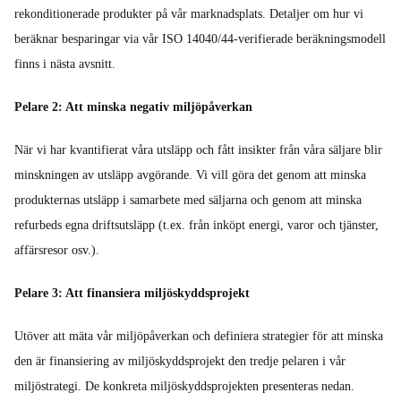
rekonditionerade produkter på vår marknadsplats. Detaljer om hur vi
beräknar besparingar via vår ISO 14040/44-verifierade beräkningsmodell
finns i nästa avsnitt.
Pelare 2: Att minska negativ miljöpåverkan
När vi har kvantifierat våra utsläpp och fått insikter från våra säljare blir
minskningen av utsläpp avgörande. Vi vill göra det genom att minska
produkternas utsläpp i samarbete med säljarna och genom att minska
refurbeds egna driftsutsläpp (t.ex. från inköpt energi, varor och tjänster,
affärsresor osv.).
Pelare 3: Att finansiera miljöskyddsprojekt
Utöver att mäta vår miljöpåverkan och definiera strategier för att minska
den är finansiering av miljöskyddsprojekt den tredje pelaren i vår
miljöstrategi. De konkreta miljöskyddsprojekten presenteras nedan.