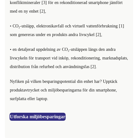
konfliktmineraler [3] för en rekonditionerad smartphone jämfört
med en ny enhet [2],
• CO₂-utsläpp, elektronikavfall och virtuell vattenförbrukning [1]
som genereras under en produkts andra livscykel [2],
• en detaljerad uppdelning av CO₂-utsläppen längs den andra
livscykeln för transport vid inköp, rekonditionering, marknadsplats,
distribution från refurbed och användningsfas [2].
Nyfiken på vilken besparingspotential din enhet har? Upptäck
produktavtrycket och miljöbesparingarna för din smartphone,
surfplatta eller laptop.
Utforska miljöbesparingar