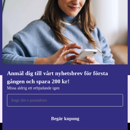
Anmäl dig till vårt nyhetsbrev för
första gången och spara 200 kr!
Missa aldrig ett erbjudande igen.
Begär kupong
Information om användningen av personuppgifter finns i vår
Integritetspolicy
.
Anmäl dig till vårt nyhetsbrev för första
gången och spara 200 kr!
Ladda ner refurbed appen
Missa aldrig ett erbjudande igen
För iOS och Android
Begär kupong