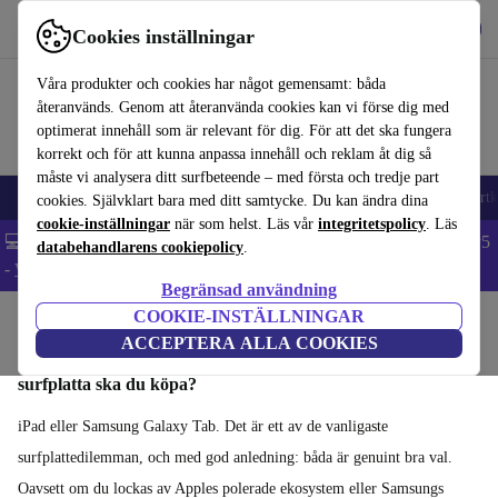
Hämta appen
Ladda ned
Cookies inställningar
Använd refurbed snabbt och enkelt
Våra produkter och cookies har något gemensamt: båda
återanvänds. Genom att återanvända cookies kan vi förse dig med
optimerat innehåll som är relevant för dig. För att det ska fungera
korrekt och för att kunna anpassa innehåll och reklam åt dig så
måste vi analysera ditt surfbeteende – med första och tredje part
🎒 Back to school
Mobiltelefoner
Bärbara datorer
Surfplattor
Smartk
cookies. Självklart bara med ditt samtycke. Du kan ändra dina
cookie-inställningar
när som helst. Läs vår
integritetspolicy
. Läs
💻 Extra 5% rabatt på alla MacBooks och laptops - Code: LAPTOP5
databehandlarens cookiepolicy
.
-
Villkor
Begränsad användning
COOKIE-INSTÄLLNINGAR
Hem
Produkter
Surfplattor
ACCEPTERA ALLA COOKIES
iPad vs Samsung Galaxy Tab: vilken rekonditionerad
surfplatta ska du köpa?
iPad eller Samsung Galaxy Tab. Det är ett av de vanligaste
surfplattedilemman, och med god anledning: båda är genuint bra val.
Oavsett om du lockas av Apples polerade ekosystem eller Samsungs