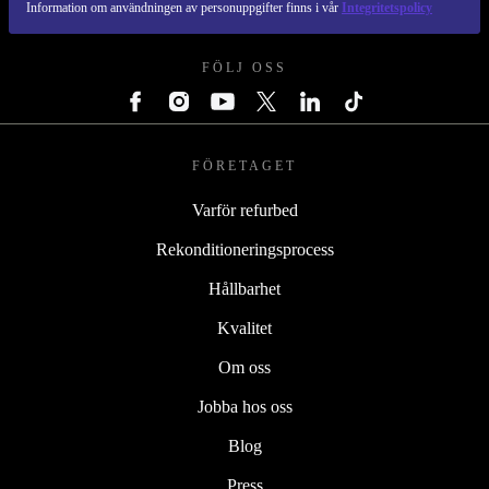
Information om användningen av personuppgifter finns i vår
Integritetspolicy
REFURBED SVERIGE - RETHINK NEW.
FÖLJ OSS
FÖRETAGET
Varför refurbed
Rekonditioneringsprocess
Hållbarhet
Kvalitet
Om oss
Jobba hos oss
Blog
Press