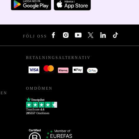
FÖLJ OSS
BETALNINGSALTERNATIV
OMDÖMEN
PEN
Trustpilot
TrustScore
4.6
205557
Omdömen