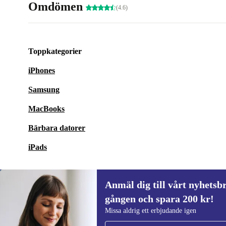
Omdömen
(4.6)
Toppkategorier
iPhones
Samsung
MacBooks
Bärbara datorer
iPads
Anmäl dig till vårt nyhetsbr
gången och spara 200 kr!
Anmäl dig till vårt nyhetsbrev för först
Missa aldrig ett erbjudande igen
gången och spara 200 kr!