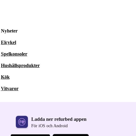
Nyheter
Elcykel
Spelkonsoler
Hushållsprodukter
Kök
Vitvaror
Ladda ner refurbed appen
För iOS och Android