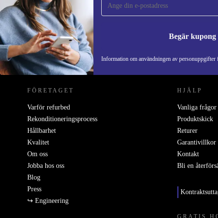
Missa aldrig ett erbjudande igen.
Begär kupong
REFURBED SVERIGE - RETHINK NEW.
Information om användningen av personuppgifter f
FÖRETAGET
HJÄLP
Varför refurbed
Vanliga frågor
Rekonditioneringsprocess
Produktskick
Hållbarhet
Returer
Kvalitet
Garantivillkor
Om oss
Kontakt
Jobba hos oss
Bli en återförs
Blog
Press
Kontraktsutt
↪ Engineering
GRATIS H