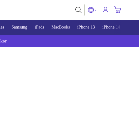
nes
Samsung
iPads
MacBooks
iPhone 13
iPhone 14
iPhon
lkor