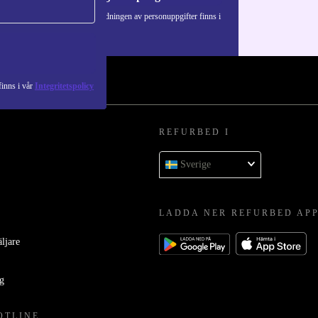
Information om användningen av personuppgifter finns i
vår
Integritetspolicy
.
inns i vår
Integritetspolicy
REFURBED I
Sverige
LADDA NER REFURBED AP
äljare
ag
OTLINE