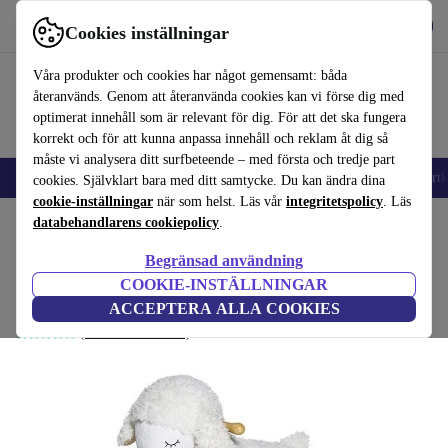
Hämta appen
Ladda ned
Cookies inställningar
Använd refurbed snabbt och enkelt
Våra produkter och cookies har något gemensamt: båda
återanvänds. Genom att återanvända cookies kan vi förse dig med
optimerat innehåll som är relevant för dig. För att det ska fungera
korrekt och för att kunna anpassa innehåll och reklam åt dig så
måste vi analysera ditt surfbeteende – med första och tredje part
🎒 Back to school
Mobiltelefoner
Bärbara datorer
Surfplattor
Smartk
cookies. Självklart bara med ditt samtycke. Du kan ändra dina
cookie-inställningar
när som helst. Läs vår
integritetspolicy
. Läs
Hem
databehandlarens cookiepolicy
Barn & ungar
Leksaker
Babyleksaker
.
Begränsad användning
Bloomingville får gungdjur
COOKIE-INSTÄLLNINGAR
vit
ACCEPTERA ALLA COOKIES
(Samlar in recensioner)