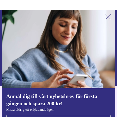
Anmäl dig till vårt nyhetsbrev för
första gången och spara 200 kr!
Missa aldrig ett erbjudande igen.
Begär kupong
Information om användningen av personuppgifter finns i vår
Integritetspolicy
.
Anmäl dig till vårt nyhetsbrev för första
Ladda ner refurbed appen
gången och spara 200 kr!
För iOS och Android
Missa aldrig ett erbjudande igen