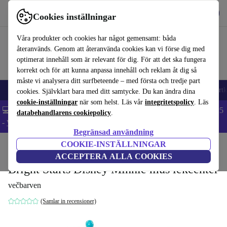
Hämta appen
Ladda ned
Cookies inställningar
Använd refurbed snabbt och enkelt
Våra produkter och cookies har något gemensamt: båda
återanvänds. Genom att återanvända cookies kan vi förse dig med
optimerat innehåll som är relevant för dig. För att det ska fungera
korrekt och för att kunna anpassa innehåll och reklam åt dig så
måste vi analysera ditt surfbeteende – med första och tredje part
🎒 Back to school
Mobiltelefoner
Bärbara datorer
Surfplattor
Smartk
cookies. Självklart bara med ditt samtycke. Du kan ändra dina
cookie-inställningar
när som helst. Läs vår
integritetspolicy
. Läs
💻 Extra 5% rabatt på alla MacBooks och laptops - Code: LAPTOP5
databehandlarens cookiepolicy
.
-
Villkor
Begränsad användning
COOKIE-INSTÄLLNINGAR
Hem
Barn & ungar
Leksaker
Babyleksaker
ACCEPTERA ALLA COOKIES
Bright Starts Disney Minnie mus lekcenter
večbarven
(Samlar in recensioner)