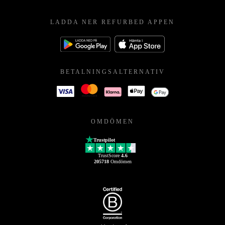
LADDA NER REFURBED APPEN
BETALNINGSALTERNATIV
OMDÖMEN
Trustpilot
TrustScore
4.6
205718
Omdömen