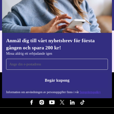
Begär kupong
Information om användningen av personuppgifter finns i vår
Integritetspolicy
.
Anmäl dig till vårt nyhetsbrev för första
Ladda ner refurbed appen
gången och spara 200 kr!
För iOS och Android
Missa aldrig ett erbjudande igen
Begär kupong
REFURBED SVERIGE - RETHINK NEW.
Information om användningen av personuppgifter finns i vår
Integritetspolicy
FÖLJ OSS