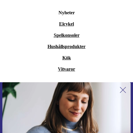
Nyheter
Elcykel
Spelkonsoler
Hushållsprodukter
Kök
Vitvaror
Anmäl dig till vårt nyhetsbrev för
första gången och spara 200 kr!
Missa aldrig ett erbjudande igen.