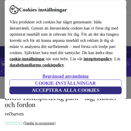
Hämta appen
Ladda ned
Cookies inställningar
Använd refurbed snabbt och enkelt
Våra produkter och cookies har något gemensamt: båda
återanvänds. Genom att återanvända cookies kan vi förse dig med
optimerat innehåll som är relevant för dig. För att det ska fungera
korrekt och för att kunna anpassa innehåll och reklam åt dig så
måste vi analysera ditt surfbeteende – med första och tredje part
🎒 Back to school
Mobiltelefoner
Bärbara datorer
Surfplattor
Smartk
cookies. Självklart bara med ditt samtycke. Du kan ändra dina
cookie-inställningar
när som helst. Läs vår
integritetspolicy
. Läs
💻 Extra 5% rabatt på alla MacBooks och laptops - Code: LAPTOP5
databehandlarens cookiepolicy
.
-
Villkor
Begränsad användning
COOKIE-INSTÄLLNINGAR
Hem
Barn & ungar
Leksaker
ACCEPTERA ALLA COOKIES
BRIO Holzspielzeug parti - tåg, Häuser
och fordon
večbarven
(Samlar in recensioner)