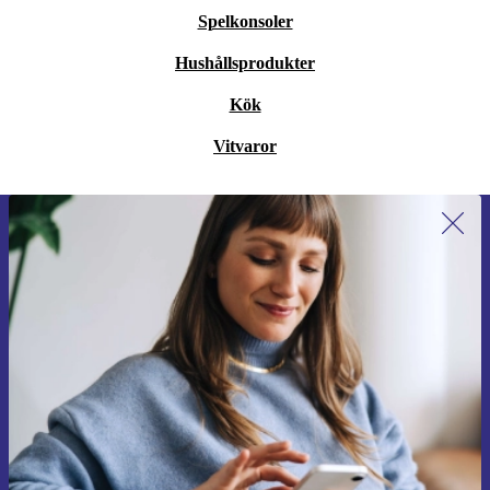
Spelkonsoler
Hushållsprodukter
Kök
Vitvaror
Anmäl dig till vårt nyhetsbrev för
första gången och spara 200 kr!
Missa aldrig ett erbjudande igen.
Begär kupong
Information om användningen av personuppgifter finns i vår
Integritetspolicy
.