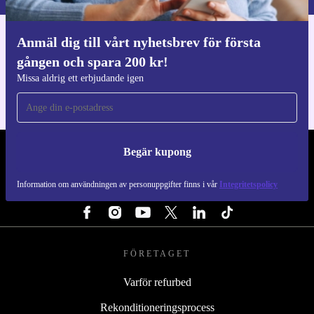
Anmäl dig till vårt nyhetsbrev för första
Ladda ner refurbed appen
gången och spara 200 kr!
För iOS och Android
Missa aldrig ett erbjudande igen
Begär kupong
REFURBED SVERIGE - RETHINK NEW.
Information om användningen av personuppgifter finns i vår
Integritetspolicy
FÖLJ OSS
FÖRETAGET
Varför refurbed
Rekonditioneringsprocess