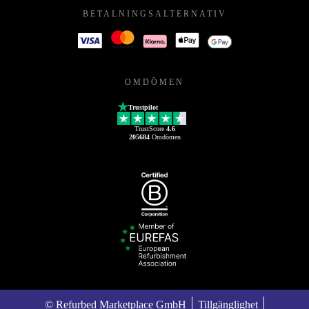
BETALNINGSALTERNATIV
OMDÖMEN
Trustpilot
TrustScore
4.6
205684
Omdömen
© Refurbed Marketplace GmbH
Tillgänglighet