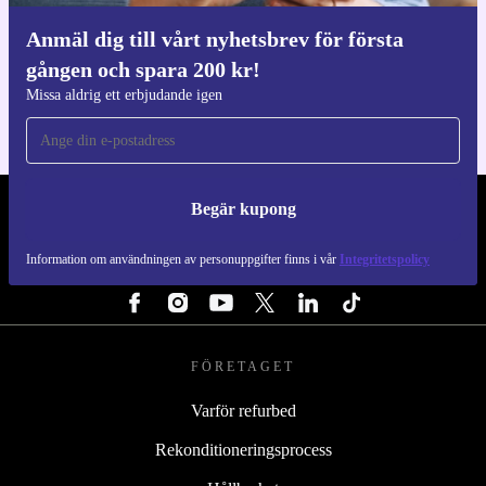
Anmäl dig till vårt nyhetsbrev för första
Ladda ner refurbed appen
gången och spara 200 kr!
För iOS och Android
Missa aldrig ett erbjudande igen
Begär kupong
REFURBED SVERIGE - RETHINK NEW.
Information om användningen av personuppgifter finns i vår
Integritetspolicy
FÖLJ OSS
FÖRETAGET
Varför refurbed
Rekonditioneringsprocess