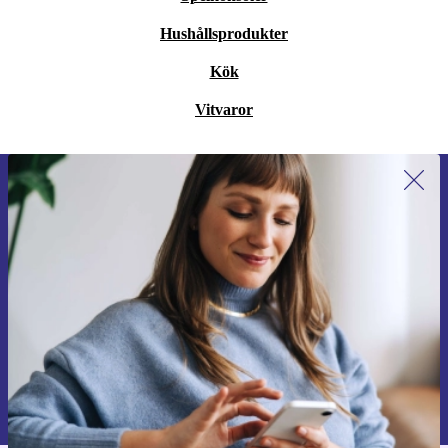
Hushållsprodukter
Kök
Vitvaror
Anmäl dig till vårt nyhetsbrev för
första gången och spara 200 kr!
Missa aldrig ett erbjudande igen.
Begär kupong
Information om användningen av personuppgifter finns i vår
Integritetspolicy
.