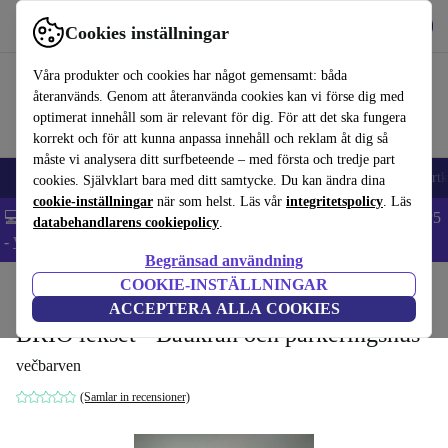
Hämta appen
Ladda ned
Cookies inställningar
Använd refurbed snabbt och enkelt
Våra produkter och cookies har något gemensamt: båda
återanvänds. Genom att återanvända cookies kan vi förse dig med
optimerat innehåll som är relevant för dig. För att det ska fungera
korrekt och för att kunna anpassa innehåll och reklam åt dig så
måste vi analysera ditt surfbeteende – med första och tredje part
🎒 Back to school
Mobiltelefoner
Bärbara datorer
Surfplattor
Smartk
cookies. Självklart bara med ditt samtycke. Du kan ändra dina
cookie-inställningar
när som helst. Läs vår
integritetspolicy
. Läs
💻 Extra 5% rabatt på alla MacBooks och laptops - Code: LAPTOP5
databehandlarens cookiepolicy
.
-
Villkor
Begränsad användning
COOKIE-INSTÄLLNINGAR
Hem
Barn & ungar
Leksaker
ACCEPTERA ALLA COOKIES
BRIO lekset - Baukran och parkeringshus
večbarven
(Samlar in recensioner)