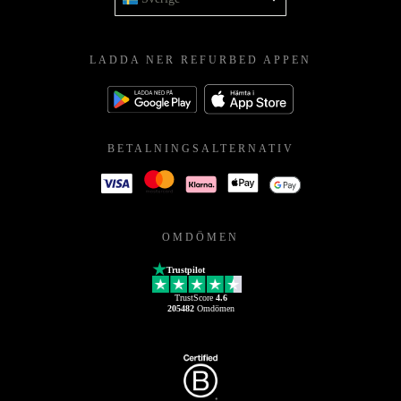
LADDA NER REFURBED APPEN
BETALNINGSALTERNATIV
OMDÖMEN
Trustpilot
TrustScore
4.6
205482
Omdömen