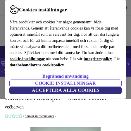
Hämta appen
Ladda ned
Cookies inställningar
Använd refurbed snabbt och enkelt
Våra produkter och cookies har något gemensamt: båda
återanvänds. Genom att återanvända cookies kan vi förse dig med
optimerat innehåll som är relevant för dig. För att det ska fungera
korrekt och för att kunna anpassa innehåll och reklam åt dig så
måste vi analysera ditt surfbeteende – med första och tredje part
🎒 Back to school
Mobiltelefoner
Bärbara datorer
Surfplattor
Smartk
cookies. Självklart bara med ditt samtycke. Du kan ändra dina
cookie-inställningar
när som helst. Läs vår
integritetspolicy
. Läs
💻 Extra 5% rabatt på alla MacBooks och laptops - Code: LAPTOP5
databehandlarens cookiepolicy
.
-
Villkor
Begränsad användning
COOKIE-INSTÄLLNINGAR
Hem
Barn & ungar
Leksaker
ACCEPTERA ALLA COOKIES
CardChess brädspel – Mäuse Chaos
večbarven
(Samlar in recensioner)