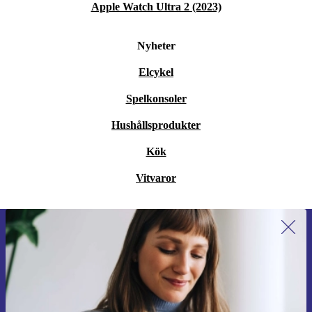
Apple Watch Ultra 2 (2023)
Nyheter
Elcykel
Spelkonsoler
Hushållsprodukter
Kök
Vitvaror
Anmäl dig till vårt nyhetsbrev för
första gången och spara 200 kr!
Missa aldrig ett erbjudande igen.