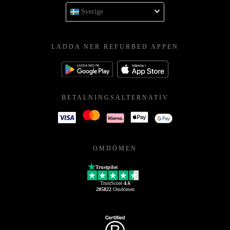
Sverige
LADDA NER REFURBED APPEN
BETALNINGSALTERNATIV
OMDÖMEN
Trustpilot
TrustScore
4.6
205822
Omdömen