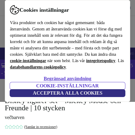
Hämta appen
Ladda ned
Cookies inställningar
Använd refurbed snabbt och enkelt
Våra produkter och cookies har något gemensamt: båda
återanvänds. Genom att återanvända cookies kan vi förse dig med
optimerat innehåll som är relevant för dig. För att det ska fungera
korrekt och för att kunna anpassa innehåll och reklam åt dig så
måste vi analysera ditt surfbeteende – med första och tredje part
🎒 Back to school
Mobiltelefoner
Bärbara datorer
Surfplattor
Smartk
cookies. Självklart bara med ditt samtycke. Du kan ändra dina
cookie-inställningar
när som helst. Läs vår
integritetspolicy
. Läs
💻 Extra 5% rabatt på alla MacBooks och laptops - Code: LAPTOP5
databehandlarens cookiepolicy
.
-
Villkor
Begränsad användning
COOKIE-INSTÄLLNINGAR
Hem
Barn & ungar
Leksaker
ACCEPTERA ALLA COOKIES
Disney figurer-set – Mickey Mouse och
Freunde | 10 stycken
večbarven
(Samlar in recensioner)