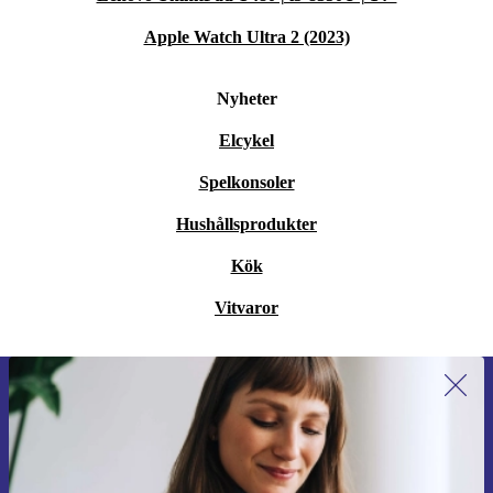
Apple Watch Ultra 2 (2023)
Nyheter
Elcykel
Spelkonsoler
Hushållsprodukter
Kök
Vitvaror
Anmäl dig till vårt nyhetsbrev för
första gången och spara 200 kr!
Missa aldrig ett erbjudande igen.