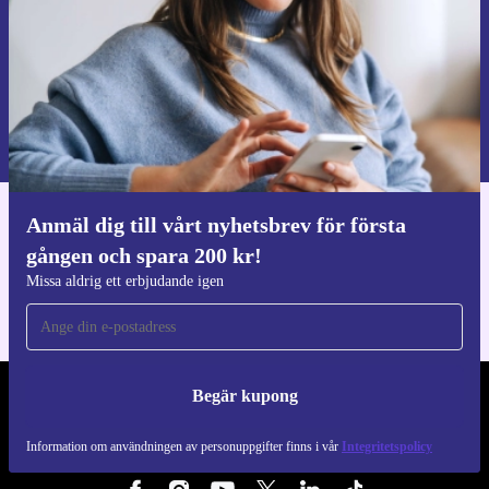
Begär kupong
Information om användningen av personuppgifter finns i vår
Integritetspolicy
.
Anmäl dig till vårt nyhetsbrev för första
Ladda ner refurbed appen
gången och spara 200 kr!
För iOS och Android
Missa aldrig ett erbjudande igen
Begär kupong
REFURBED SVERIGE - RETHINK NEW.
Information om användningen av personuppgifter finns i vår
Integritetspolicy
FÖLJ OSS