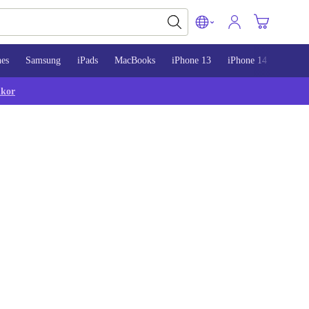
nes
Samsung
iPads
MacBooks
iPhone 13
iPhone 14
iPhon
lkor