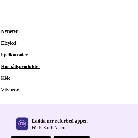
Nyheter
Elcykel
Spelkonsoler
Hushållsprodukter
Kök
Vitvaror
Ladda ner refurbed appen
För iOS och Android