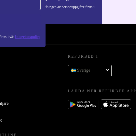
Information om användningen av personuppgifter finns i
vår
Integritetspolicy
.
inns i vår
Integritetspolicy
REFURBED I
Sverige
LADDA NER REFURBED AP
äljare
ag
OTLINE