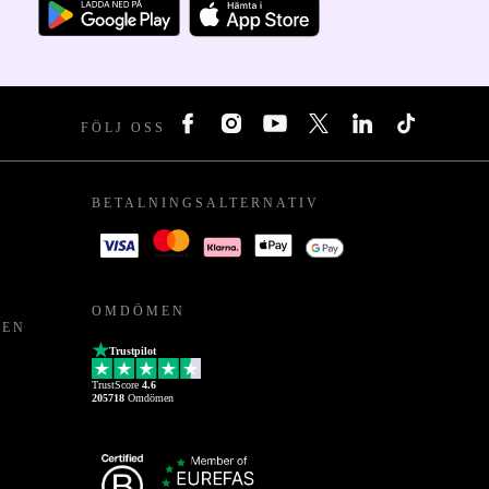
FÖLJ OSS
BETALNINGSALTERNATIV
OMDÖMEN
PEN
Trustpilot
TrustScore
4.6
205718
Omdömen