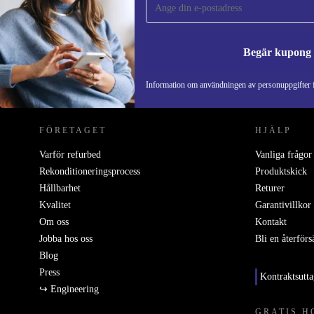
Missa aldrig ett erbjudande igen.
Begär kupong
REFURBED SVERIGE - RETHINK NEW.
Information om användningen av personuppgifter f
FÖRETAGET
HJÄLP
Varför refurbed
Vanliga frågor
Rekonditioneringsprocess
Produktskick
Hållbarhet
Returer
Kvalitet
Garantivillkor
Om oss
Kontakt
Jobba hos oss
Bli en återförs
Blog
Press
Kontraktsutt
↪ Engineering
GRATIS H