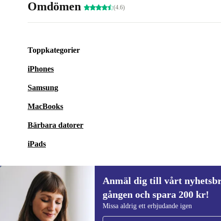
Omdömen
(4.6)
Toppkategorier
iPhones
Samsung
MacBooks
Bärbara datorer
iPads
Anmäl dig till vårt nyhetsbr
gången och spara 200 kr!
Anmäl dig till vårt nyhetsbrev för först
Missa aldrig ett erbjudande igen
gången och spara 200 kr!