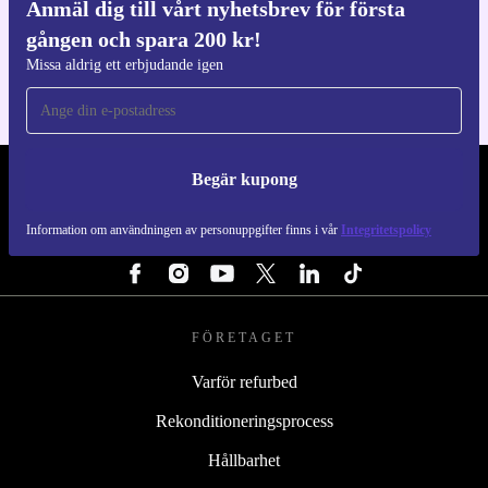
Anmäl dig till vårt nyhetsbrev för första
Ladda ner refurbed appen
gången och spara 200 kr!
För iOS och Android
Missa aldrig ett erbjudande igen
Begär kupong
REFURBED SVERIGE - RETHINK NEW.
Information om användningen av personuppgifter finns i vår
Integritetspolicy
FÖLJ OSS
FÖRETAGET
Varför refurbed
Rekonditioneringsprocess
Hållbarhet