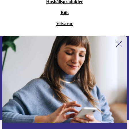
Hushållsprodukter
Kök
Vitvaror
Anmäl dig till vårt nyhetsbrev för
första gången och spara 200 kr!
Missa aldrig ett erbjudande igen.
Begär kupong
Information om användningen av personuppgifter finns i vår
Integritetspolicy
.