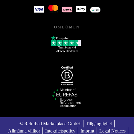
OMDÖMEN
Trustpilot
TrustScore
4.6
205555
Omdömen
© Refurbed Marketplace GmbH
Tillgänglighet
Allmänna villkor
Integritetspolicy
Imprint
Legal Notices