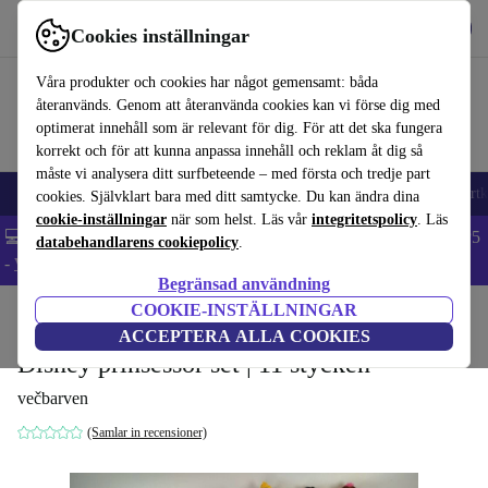
Hämta appen
Ladda ned
Cookies inställningar
Använd refurbed snabbt och enkelt
Våra produkter och cookies har något gemensamt: båda
återanvänds. Genom att återanvända cookies kan vi förse dig med
optimerat innehåll som är relevant för dig. För att det ska fungera
korrekt och för att kunna anpassa innehåll och reklam åt dig så
måste vi analysera ditt surfbeteende – med första och tredje part
🎒 Back to school
Mobiltelefoner
Bärbara datorer
Surfplattor
Smartk
cookies. Självklart bara med ditt samtycke. Du kan ändra dina
cookie-inställningar
när som helst. Läs vår
integritetspolicy
. Läs
💻 Extra 5% rabatt på alla MacBooks och laptops - Code: LAPTOP5
databehandlarens cookiepolicy
.
-
Villkor
Begränsad användning
COOKIE-INSTÄLLNINGAR
Hem
Barn & ungar
Leksaker
ACCEPTERA ALLA COOKIES
Disney prinsessor set | 11 stycken
večbarven
(Samlar in recensioner)