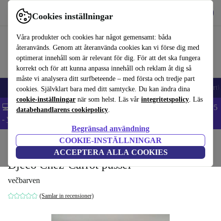
Hämta appen
Ladda ned
Cookies inställningar
Använd refurbed snabbt och enkelt
Våra produkter och cookies har något gemensamt: båda
återanvänds. Genom att återanvända cookies kan vi förse dig med
optimerat innehåll som är relevant för dig. För att det ska fungera
korrekt och för att kunna anpassa innehåll och reklam åt dig så
måste vi analysera ditt surfbeteende – med första och tredje part
🎒 Back to school
Mobiltelefoner
Bärbara datorer
Surfplattor
Smartk
cookies. Självklart bara med ditt samtycke. Du kan ändra dina
cookie-inställningar
när som helst. Läs vår
integritetspolicy
. Läs
💻 Extra 5% rabatt på alla MacBooks och laptops - Code: LAPTOP5
databehandlarens cookiepolicy
.
-
Villkor
Begränsad användning
COOKIE-INSTÄLLNINGAR
Hem
Barn & ungar
Leksaker
ACCEPTERA ALLA COOKIES
Djeco Chez-Carrot pussel
večbarven
(Samlar in recensioner)