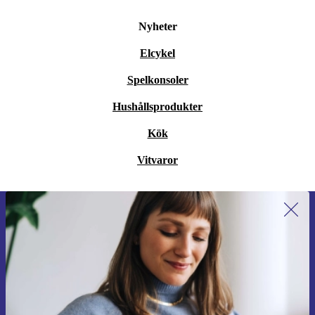
Nyheter
Elcykel
Spelkonsoler
Hushållsprodukter
Kök
Vitvaror
Anmäl dig till vårt nyhetsbrev för
första gången och spara 200 kr!
Missa aldrig ett erbjudande igen.