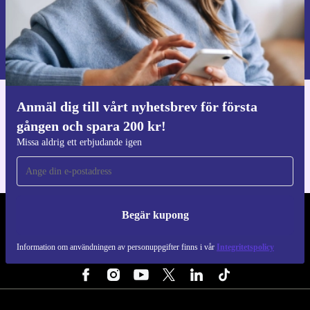
Begär kupong
Information om användningen av personuppgifter finns i vår
Integritetspolicy
.
Anmäl dig till vårt nyhetsbrev för första
Ladda ner refurbed appen
gången och spara 200 kr!
För iOS och Android
Missa aldrig ett erbjudande igen
Begär kupong
REFURBED SVERIGE - RETHINK NEW.
Information om användningen av personuppgifter finns i vår
Integritetspolicy
FÖLJ OSS