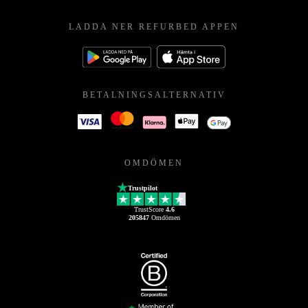
LADDA NER REFURBED APPEN
BETALNINGSALTERNATIV
OMDÖMEN
Trustpilot
TrustScore
4.6
205847
Omdömen