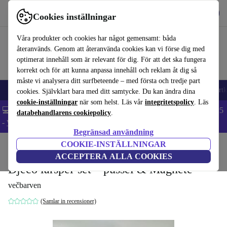
Hämta appen
Ladda ned
Cookies inställningar
Använd refurbed snabbt och enkelt
Våra produkter och cookies har något gemensamt: båda
återanvänds. Genom att återanvända cookies kan vi förse dig med
optimerat innehåll som är relevant för dig. För att det ska fungera
korrekt och för att kunna anpassa innehåll och reklam åt dig så
måste vi analysera ditt surfbeteende – med första och tredje part
🎒 Back to school
Mobiltelefoner
Bärbara datorer
Surfplattor
Smartk
cookies. Självklart bara med ditt samtycke. Du kan ändra dina
cookie-inställningar
när som helst. Läs vår
integritetspolicy
. Läs
💻 Extra 5% rabatt på alla MacBooks och laptops - Code: LAPTOP5
databehandlarens cookiepolicy
.
-
Villkor
Begränsad användning
COOKIE-INSTÄLLNINGAR
Hem
Barn & ungar
Leksaker
ACCEPTERA ALLA COOKIES
Djeco lärspel-set – pussel & Magnete
večbarven
(Samlar in recensioner)