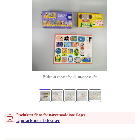
Bilden är endast för illustrationssyfte
Produkten finns för närvarande inte i lager
Upptäck mer Leksaker