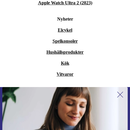
Apple Watch Ultra 2 (2023)
Nyheter
Elcykel
Spelkonsoler
Hushållsprodukter
Kök
Vitvaror
Anmäl dig till vårt nyhetsbrev för
första gången och spara 200 kr!
Missa aldrig ett erbjudande igen.