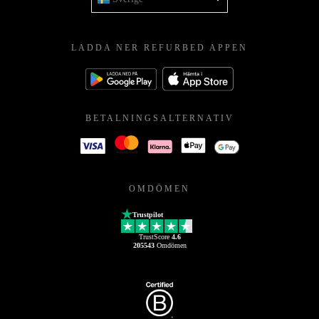
LADDA NER REFURBED APPEN
BETALNINGSALTERNATIV
OMDÖMEN
Trustpilot
TrustScore
4.6
205543
Omdömen