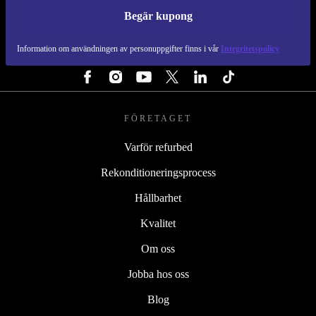
Begär kupong
REFURBED SVERIGE - RETHINK NEW.
Information om användningen av personuppgifter finns i vår
Integritetspolicy
FÖLJ OSS
FÖRETAGET
Varför refurbed
Rekonditioneringsprocess
Hållbarhet
Kvalitet
Om oss
Jobba hos oss
Blog