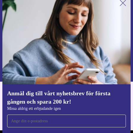
Anmäl dig till vårt nyhetsbrev för
första gången och spara 200 kr!
Missa aldrig ett erbjudande igen.
Begär kupong
Information om användningen av personuppgifter finns i vår
Integritetspolicy
.
Anmäl dig till vårt nyhetsbrev för första
Ladda ner refurbed appen
gången och spara 200 kr!
För iOS och Android
Missa aldrig ett erbjudande igen