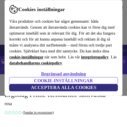
Hämta appen
Ladda ned
Cookies inställningar
Använd refurbed snabbt och enkelt
Våra produkter och cookies har något gemensamt: båda
återanvänds. Genom att återanvända cookies kan vi förse dig med
optimerat innehåll som är relevant för dig. För att det ska fungera
korrekt och för att kunna anpassa innehåll och reklam åt dig så
måste vi analysera ditt surfbeteende – med första och tredje part
🎒 Back to school
Mobiltelefoner
Bärbara datorer
Surfplattor
Smartk
cookies. Självklart bara med ditt samtycke. Du kan ändra dina
cookie-inställningar
när som helst. Läs vår
integritetspolicy
. Läs
💻 Extra 5% rabatt på alla MacBooks och laptops - Code: LAPTOP5
databehandlarens cookiepolicy
.
-
Villkor
Begränsad användning
COOKIE-INSTÄLLNINGAR
Hem
Barn & ungar
ACCEPTERA ALLA COOKIES
Ergobag Prime Reitbärhof skolväska
rosa
(Samlar in recensioner)