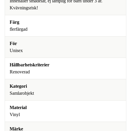
Innehåller smådelar, ej lämplig för barn under 3 år.
Kvävningsrisk!
Färg
flerfärgad
För
Unisex
Hållbarhetskriterier
Renoverad
Kategori
Samlarobjekt
Material
Vinyl
Märke