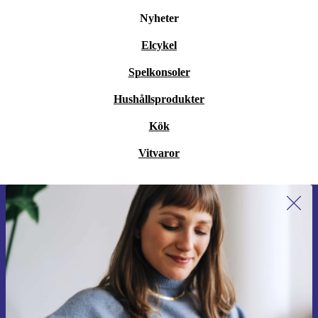
Nyheter
Elcykel
Spelkonsoler
Hushållsprodukter
Kök
Vitvaror
Anmäl dig till vårt nyhetsbrev för
första gången och spara 200 kr!
Missa aldrig ett erbjudande igen.