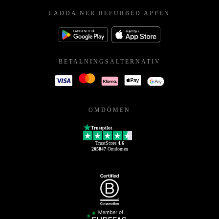
LADDA NER REFURBED APPEN
BETALNINGSALTERNATIV
OMDÖMEN
Trustpilot
TrustScore
4.6
205847
Omdömen