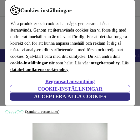
Hämta appen
Ladda ned
Cookies inställningar
Använd refurbed snabbt och enkelt
Våra produkter och cookies har något gemensamt: båda
återanvänds. Genom att återanvända cookies kan vi förse dig med
optimerat innehåll som är relevant för dig. För att det ska fungera
korrekt och för att kunna anpassa innehåll och reklam åt dig så
måste vi analysera ditt surfbeteende – med första och tredje part
🎒 Back to school
Mobiltelefoner
Bärbara datorer
Surfplattor
Smartk
cookies. Självklart bara med ditt samtycke. Du kan ändra dina
cookie-inställningar
när som helst. Läs vår
integritetspolicy
. Läs
Hem
databehandlarens cookiepolicy
Barn & ungar
Leksaker
.
Begränsad användning
Funko Disney och Marvel karaktärer | 6
COOKIE-INSTÄLLNINGAR
figurer
ACCEPTERA ALLA COOKIES
večbarven
(Samlar in recensioner)