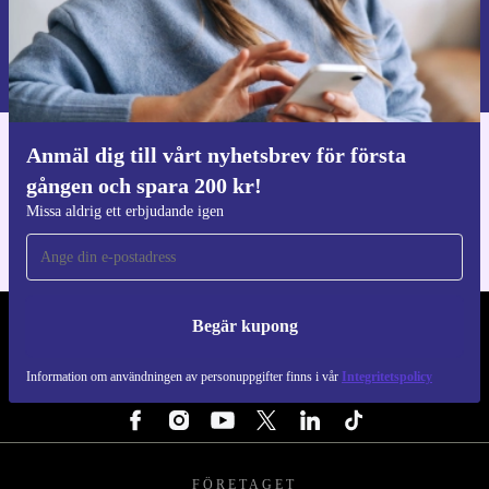
Begär kupong
Information om användningen av personuppgifter finns i vår
Integritetspolicy
.
Anmäl dig till vårt nyhetsbrev för första
Ladda ner refurbed appen
gången och spara 200 kr!
För iOS och Android
Missa aldrig ett erbjudande igen
Begär kupong
REFURBED SVERIGE - RETHINK NEW.
Information om användningen av personuppgifter finns i vår
Integritetspolicy
FÖLJ OSS
FÖRETAGET