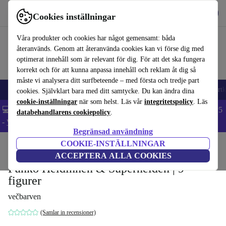
Hämta appen
Ladda ned
Cookies inställningar
Använd refurbed snabbt och enkelt
Våra produkter och cookies har något gemensamt: båda
återanvänds. Genom att återanvända cookies kan vi förse dig med
optimerat innehåll som är relevant för dig. För att det ska fungera
korrekt och för att kunna anpassa innehåll och reklam åt dig så
måste vi analysera ditt surfbeteende – med första och tredje part
🎒 Back to school
Mobiltelefoner
Bärbara datorer
Surfplattor
Smartk
cookies. Självklart bara med ditt samtycke. Du kan ändra dina
cookie-inställningar
när som helst. Läs vår
integritetspolicy
. Läs
💻 Extra 5% rabatt på alla MacBooks och laptops - Code: LAPTOP5
databehandlarens cookiepolicy
.
-
Villkor
Begränsad användning
COOKIE-INSTÄLLNINGAR
Hem
Barn & ungar
Leksaker
ACCEPTERA ALLA COOKIES
Funko Heldinnen & Superhelden | 9
figurer
večbarven
(Samlar in recensioner)