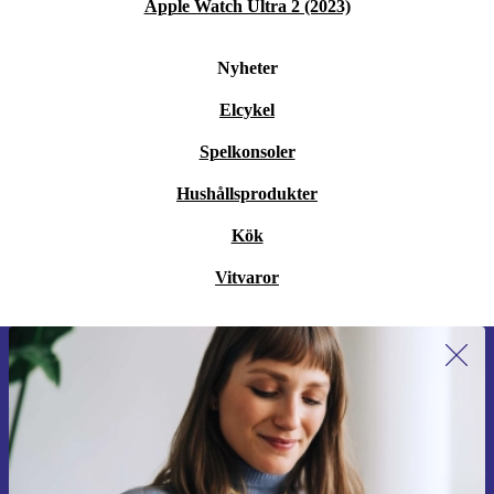
Apple Watch Ultra 2 (2023)
Nyheter
Elcykel
Spelkonsoler
Hushållsprodukter
Kök
Vitvaror
Anmäl dig till vårt nyhetsbrev för
första gången och spara 200 kr!
Missa aldrig ett erbjudande igen.