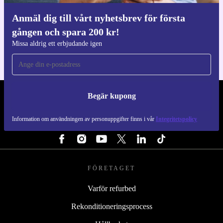
Anmäl dig till vårt nyhetsbrev för första
Ladda ner refurbed appen
gången och spara 200 kr!
För iOS och Android
Missa aldrig ett erbjudande igen
Begär kupong
REFURBED SVERIGE - RETHINK NEW.
Information om användningen av personuppgifter finns i vår
Integritetspolicy
FÖLJ OSS
FÖRETAGET
Varför refurbed
Rekonditioneringsprocess