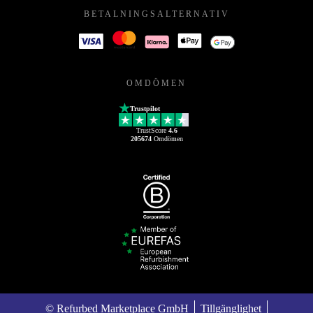
BETALNINGSALTERNATIV
OMDÖMEN
Trustpilot
TrustScore
4.6
205674
Omdömen
© Refurbed Marketplace GmbH
Tillgänglighet