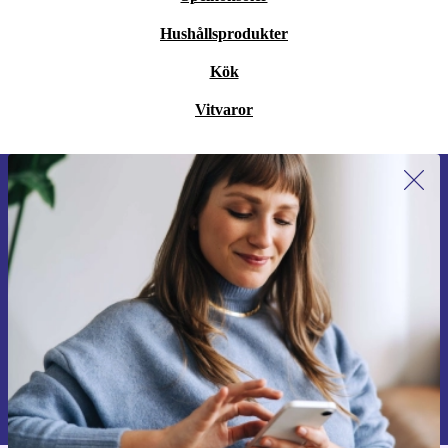
Hushållsprodukter
Kök
Vitvaror
Anmäl dig till vårt nyhetsbrev för
första gången och spara 200 kr!
Missa aldrig ett erbjudande igen.
Begär kupong
Information om användningen av personuppgifter finns i vår
Integritetspolicy
.