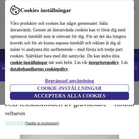
Hämta appen
Ladda ned
Cookies inställningar
Använd refurbed snabbt och enkelt
Våra produkter och cookies har något gemensamt: båda
återanvänds. Genom att återanvända cookies kan vi förse dig med
optimerat innehåll som är relevant för dig. För att det ska fungera
korrekt och för att kunna anpassa innehåll och reklam åt dig så
måste vi analysera ditt surfbeteende – med första och tredje part
🎒 Back to school
Mobiltelefoner
Bärbara datorer
Surfplattor
Smartk
cookies. Självklart bara med ditt samtycke. Du kan ändra dina
cookie-inställningar
när som helst. Läs vår
integritetspolicy
. Läs
💻 Extra 5% rabatt på alla MacBooks och laptops - Code: LAPTOP5
databehandlarens cookiepolicy
.
-
Villkor
Begränsad användning
COOKIE-INSTÄLLNINGAR
Hem
Barn & ungar
Leksaker
ACCEPTERA ALLA COOKIES
JCB leksaksmodell av grävlastare – fordon
večbarven
(Samlar in recensioner)