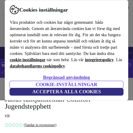
Hämta appen
Ladda ned
Cookies inställningar
Använd refurbed snabbt och enkelt
Våra produkter och cookies har något gemensamt: båda
återanvänds. Genom att återanvända cookies kan vi förse dig med
optimerat innehåll som är relevant för dig. För att det ska fungera
korrekt och för att kunna anpassa innehåll och reklam åt dig så
måste vi analysera ditt surfbeteende – med första och tredje part
🎒 Back to school
Mobiltelefoner
Bärbara datorer
Surfplattor
Smartk
cookies. Självklart bara med ditt samtycke. Du kan ändra dina
cookie-inställningar
när som helst. Läs vår
integritetspolicy
. Läs
💻 Extra 5% rabatt på alla MacBooks och laptops - Code: LAPTOP5
databehandlarens cookiepolicy
.
-
Villkor
Begränsad användning
COOKIE-INSTÄLLNINGAR
Hem
Barn & ungar
Spjälsängar
ACCEPTERA ALLA COOKIES
Julius tulltjänsteman Comfort
Jugendsteppbett
vit
(Samlar in recensioner)