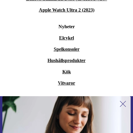
Apple Watch Ultra 2 (2023)
Nyheter
Elcykel
Spelkonsoler
Hushållsprodukter
Kök
Vitvaror
Anmäl dig till vårt nyhetsbrev för
första gången och spara 200 kr!
Missa aldrig ett erbjudande igen.