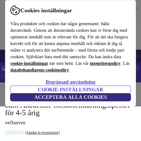
Hämta appen
Ladda ned
Cookies inställningar
Använd refurbed snabbt och enkelt
Våra produkter och cookies har något gemensamt: båda
återanvänds. Genom att återanvända cookies kan vi förse dig med
optimerat innehåll som är relevant för dig. För att det ska fungera
korrekt och för att kunna anpassa innehåll och reklam åt dig så
måste vi analysera ditt surfbeteende – med första och tredje part
🎒 Back to school
Mobiltelefoner
Bärbara datorer
Surfplattor
Smartk
cookies. Självklart bara med ditt samtycke. Du kan ändra dina
cookie-inställningar
när som helst. Läs vår
integritetspolicy
. Läs
💻 Extra 5% rabatt på alla MacBooks och laptops - Code: LAPTOP5
databehandlarens cookiepolicy
.
-
Villkor
Begränsad användning
COOKIE-INSTÄLLNINGAR
Hem
Barn & ungar
Leksaker
ACCEPTERA ALLA COOKIES
barn Akademie förskoleinlärningsspelset
för 4-5 årig
večbarven
(Samlar in recensioner)