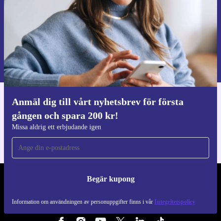
Begär kupong
Information om användningen av personuppgifter finns i vår
Integritetspolicy
.
Anmäl dig till vårt nyhetsbrev för första
Ladda ner refurbed appen
gången och spara 200 kr!
För iOS och Android
Missa aldrig ett erbjudande igen
Begär kupong
REFURBED SVERIGE - RETHINK NEW.
Information om användningen av personuppgifter finns i vår
Integritetspolicy
FÖLJ OSS