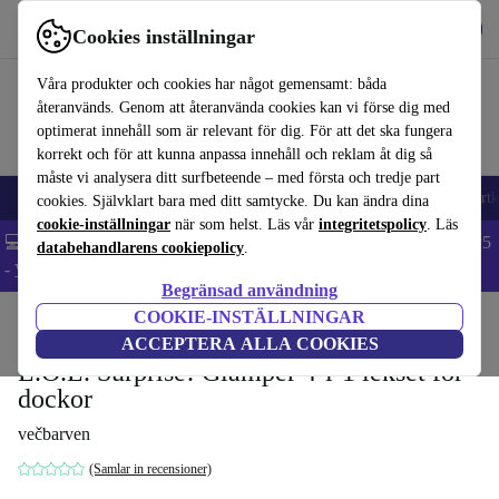
Hämta appen
Ladda ned
Cookies inställningar
Använd refurbed snabbt och enkelt
Våra produkter och cookies har något gemensamt: båda
återanvänds. Genom att återanvända cookies kan vi förse dig med
optimerat innehåll som är relevant för dig. För att det ska fungera
korrekt och för att kunna anpassa innehåll och reklam åt dig så
måste vi analysera ditt surfbeteende – med första och tredje part
🎒 Back to school
Mobiltelefoner
Bärbara datorer
Surfplattor
Smartk
cookies. Självklart bara med ditt samtycke. Du kan ändra dina
cookie-inställningar
när som helst. Läs vår
integritetspolicy
. Läs
💻 Extra 5% rabatt på alla MacBooks och laptops - Code: LAPTOP5
databehandlarens cookiepolicy
.
-
Villkor
Begränsad användning
COOKIE-INSTÄLLNINGAR
Hem
Barn & ungar
Leksaker
ACCEPTERA ALLA COOKIES
L.O.L. Surprise! Glamper 4-i-1 lekset för
dockor
večbarven
(Samlar in recensioner)