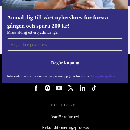
Anmäl dig till vårt nyhetsbrev för första
Ladda ner refurbed appen
gången och spara 200 kr!
För iOS och Android
Missa aldrig ett erbjudande igen
Begär kupong
REFURBED SVERIGE - RETHINK NEW.
Information om användningen av personuppgifter finns i vår
Integritetspolicy
FÖLJ OSS
FÖRETAGET
Varför refurbed
Rekonditioneringsprocess