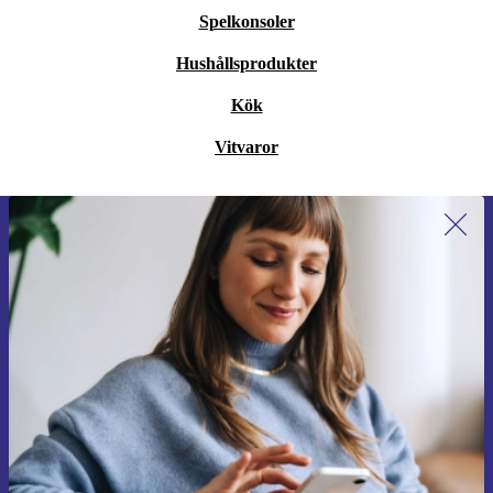
Spelkonsoler
Hushållsprodukter
Kök
Vitvaror
Anmäl dig till vårt nyhetsbrev för
första gången och spara 200 kr!
Missa aldrig ett erbjudande igen.
Begär kupong
Information om användningen av personuppgifter finns i vår
Integritetspolicy
.