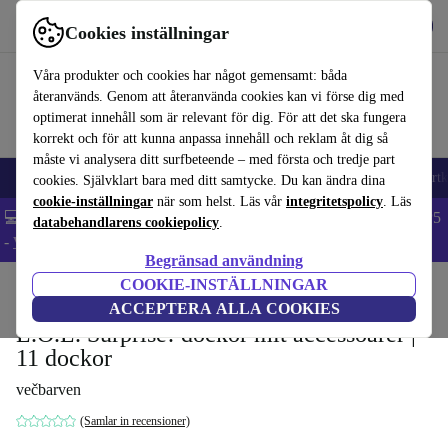
Hämta appen
Ladda ned
Cookies inställningar
Använd refurbed snabbt och enkelt
Våra produkter och cookies har något gemensamt: båda
återanvänds. Genom att återanvända cookies kan vi förse dig med
optimerat innehåll som är relevant för dig. För att det ska fungera
korrekt och för att kunna anpassa innehåll och reklam åt dig så
måste vi analysera ditt surfbeteende – med första och tredje part
🎒 Back to school
Mobiltelefoner
Bärbara datorer
Surfplattor
Smartk
cookies. Självklart bara med ditt samtycke. Du kan ändra dina
cookie-inställningar
när som helst. Läs vår
integritetspolicy
. Läs
💻 Extra 5% rabatt på alla MacBooks och laptops - Code: LAPTOP5
databehandlarens cookiepolicy
.
-
Villkor
Begränsad användning
COOKIE-INSTÄLLNINGAR
Hem
Barn & ungar
Leksaker
ACCEPTERA ALLA COOKIES
L.O.L. Surprise! dockor mit accessoarer |
11 dockor
večbarven
(Samlar in recensioner)