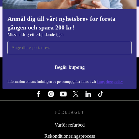
Anmäl dig till vårt nyhetsbrev för första
Ladda ner refurbed appen
gången och spara 200 kr!
För iOS och Android
Missa aldrig ett erbjudande igen
Begär kupong
REFURBED SVERIGE - RETHINK NEW.
Information om användningen av personuppgifter finns i vår
Integritetspolicy
FÖLJ OSS
FÖRETAGET
Varför refurbed
Rekonditioneringsprocess