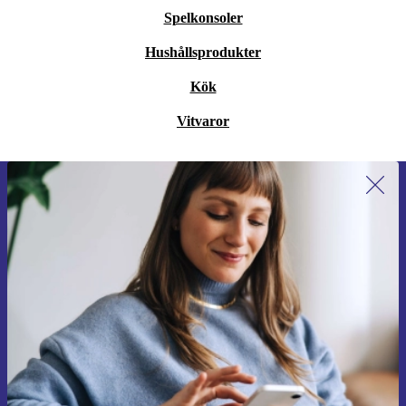
Spelkonsoler
Hushållsprodukter
Kök
Vitvaror
Anmäl dig till vårt nyhetsbrev för
första gången och spara 200 kr!
Missa aldrig ett erbjudande igen.
Begär kupong
Information om användningen av personuppgifter finns i vår
Integritetspolicy
.