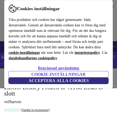
Hämta appen
Ladda ned
Cookies inställningar
Använd refurbed snabbt och enkelt
Våra produkter och cookies har något gemensamt: båda
återanvänds. Genom att återanvända cookies kan vi förse dig med
optimerat innehåll som är relevant för dig. För att det ska fungera
korrekt och för att kunna anpassa innehåll och reklam åt dig så
måste vi analysera ditt surfbeteende – med första och tredje part
🎒 Back to school
Mobiltelefoner
Bärbara datorer
Surfplattor
Smartk
cookies. Självklart bara med ditt samtycke. Du kan ändra dina
cookie-inställningar
när som helst. Läs vår
integritetspolicy
. Läs
💻 Extra 5% rabatt på alla MacBooks och laptops - Code: LAPTOP5
databehandlarens cookiepolicy
.
-
Villkor
Begränsad användning
COOKIE-INSTÄLLNINGAR
Hem
Barn & ungar
Leksaker
ACCEPTERA ALLA COOKIES
LEGO Disney Frozen II 41168 Elsas is-
slott
večbarven
(Samlar in recensioner)