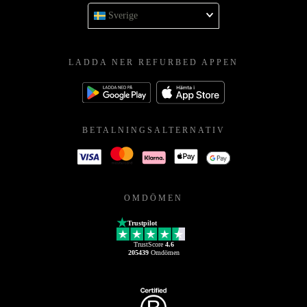
Sverige
LADDA NER REFURBED APPEN
BETALNINGSALTERNATIV
OMDÖMEN
Trustpilot
TrustScore
4.6
205439
Omdömen