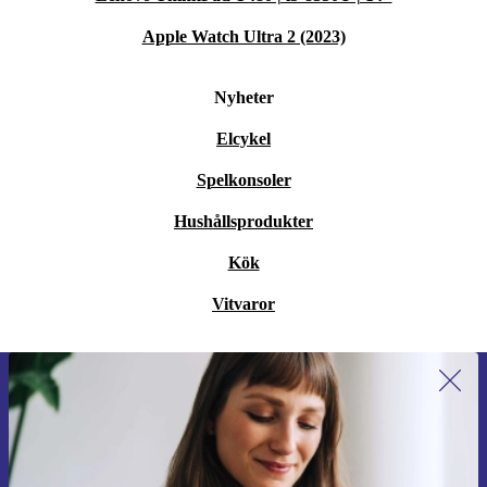
Apple Watch Ultra 2 (2023)
Nyheter
Elcykel
Spelkonsoler
Hushållsprodukter
Kök
Vitvaror
Anmäl dig till vårt nyhetsbrev för
första gången och spara 200 kr!
Missa aldrig ett erbjudande igen.