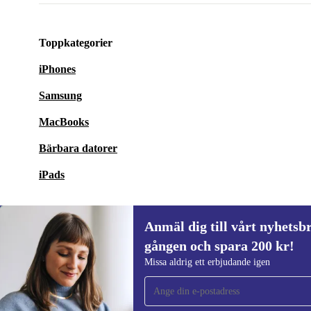
Toppkategorier
iPhones
Samsung
MacBooks
Bärbara datorer
iPads
Anmäl dig till vårt nyhetsbr
gången och spara 200 kr!
Anmäl dig till vårt nyhetsbrev för först
Missa aldrig ett erbjudande igen
gången och spara 200 kr!
Missa aldrig ett erbjudande igen.