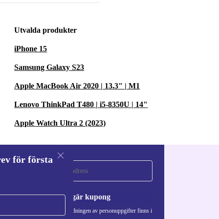
Utvalda produkter
iPhone 15
Samsung Galaxy S23
Apple MacBook Air 2020 | 13.3" | M1
Lenovo ThinkPad T480 | i5-8350U | 14"
Apple Watch Ultra 2 (2023)
ev för första
a
Begär kupong
Information om användningen av personuppgifter finns i
vår
Integritetspolicy
.