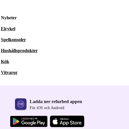
Nyheter
Elcykel
Spelkonsoler
Hushållsprodukter
Kök
Vitvaror
Ladda ner refurbed appen
För iOS och Android