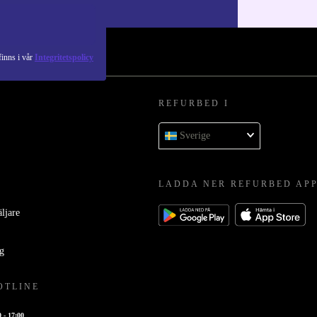
inns i vår
Integritetspolicy
REFURBED I
Sverige
LADDA NER REFURBED AP
äljare
ag
OTLINE
0 - 17:00