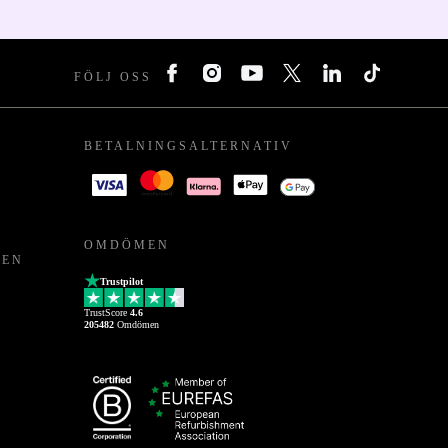
FÖLJ OSS
BETALNINGSALTERNATIV
OMDÖMEN
PEN
Trustpilot
TrustScore
4.6
205482
Omdömen