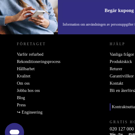
Begär kupong
REFURBED SVERIGE - RETHINK NEW.
Information om användningen av personuppgifter f
FÖRETAGET
HJÄLP
Varför refurbed
Vanliga frågor
Rekonditioneringsprocess
Produktskick
Hållbarhet
Returer
Kvalitet
Garantivillkor
Om oss
Kontakt
Jobba hos oss
Bli en återförs
Blog
Press
Kontraktsutt
↪ Engineering
GRATIS H
020 127 000
Mån - Fre
09:0