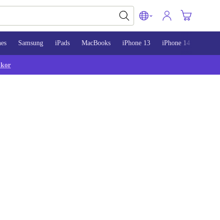
nes
Samsung
iPads
MacBooks
iPhone 13
iPhone 14
iPhon
lkor