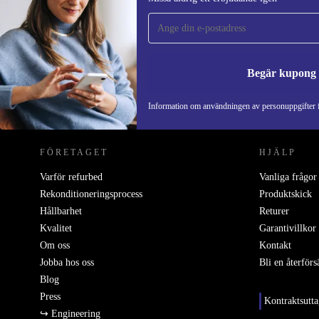
gången och spara 200 kr!
Missa aldrig ett erbjudande igen.
Begär kupong
REFURBED SVERIGE - RETHINK NEW.
Information om användningen av personuppgifter f
FÖRETAGET
HJÄLP
Varför refurbed
Vanliga frågor
Rekonditioneringsprocess
Produktskick
Hållbarhet
Returer
Kvalitet
Garantivillkor
Om oss
Kontakt
Jobba hos oss
Bli en återförs
Blog
Press
Kontraktsutt
↪ Engineering