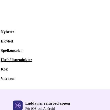
Nyheter
Elcykel
Spelkonsoler
Hushållsprodukter
Kök
Vitvaror
Ladda ner refurbed appen
För iOS och Android