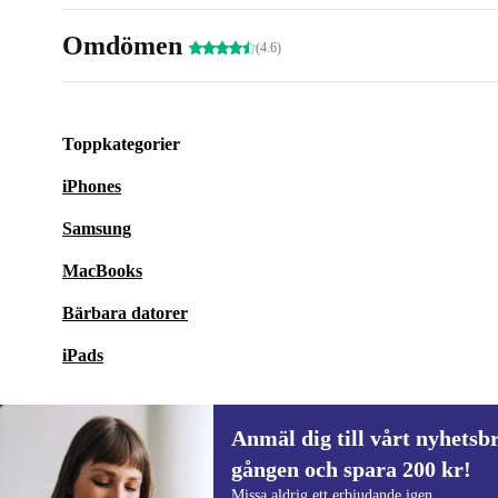
Omdömen
(4.6)
Toppkategorier
iPhones
Samsung
MacBooks
Bärbara datorer
iPads
Anmäl dig till vårt nyhetsbr
gången och spara 200 kr!
Anmäl dig till vårt nyhetsbrev för först
Missa aldrig ett erbjudande igen