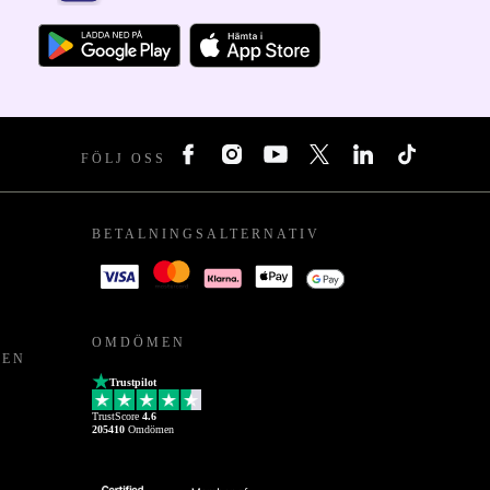
FÖLJ OSS
BETALNINGSALTERNATIV
OMDÖMEN
PEN
Trustpilot
TrustScore
4.6
205410
Omdömen