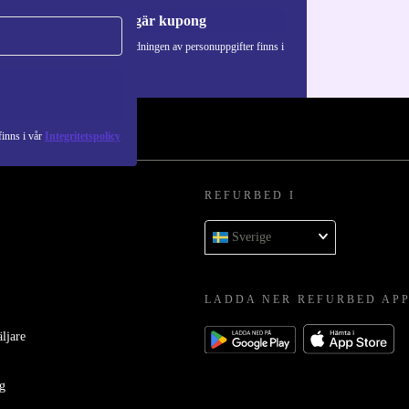
Begär kupong
Information om användningen av personuppgifter finns i
vår
Integritetspolicy
.
inns i vår
Integritetspolicy
REFURBED I
Sverige
LADDA NER REFURBED AP
äljare
ag