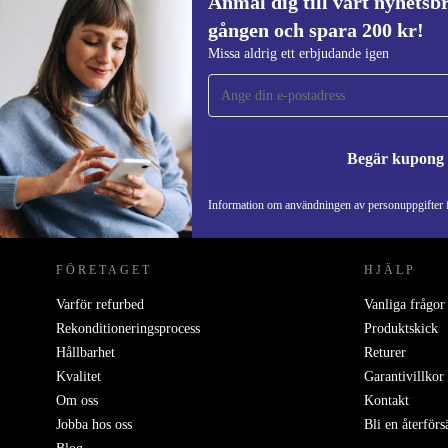
Anmäl dig till vårt nyhetsbr
605 kr
1 468,18 kr
(-59%)
gången och spara 200 kr!
Anmäl dig till vårt nyhetsbrev för först
Missa aldrig ett erbjudande igen
gången och spara 200 kr!
Missa aldrig ett erbjudande igen.
Begär kupong
REFURBED SVERIGE - RETHINK NEW.
Information om användningen av personuppgifter f
FÖRETAGET
HJÄLP
Varför refurbed
Vanliga frågor
Rekonditioneringsprocess
Produktskick
Hållbarhet
Returer
Kvalitet
Garantivillkor
Om oss
Kontakt
Jobba hos oss
Bli en återförs