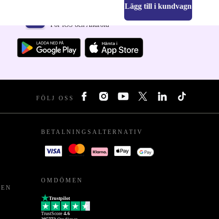
Lägg till i kundvagn
Ladda ner refurbed appen
För iOS och Android
FÖLJ OSS
BETALNINGSALTERNATIV
OMDÖMEN
PEN
Trustpilot
TrustScore
4.6