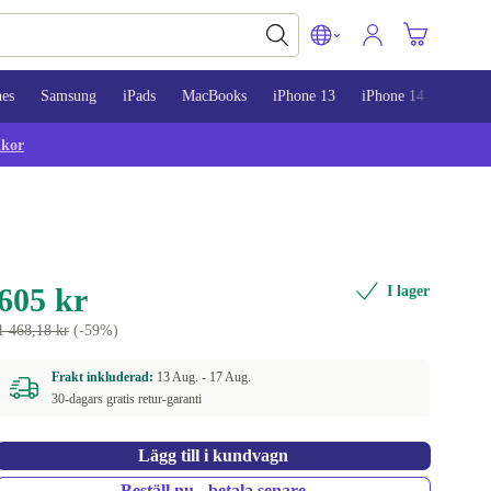
nes
Samsung
iPads
MacBooks
iPhone 13
iPhone 14
iPhon
lkor
605 kr
I lager
1 468,18 kr
(-59%)
Frakt inkluderad:
13 Aug. -
17 Aug.
30-dagars gratis retur-garanti
Lägg till i kundvagn
Beställ nu - betala senare