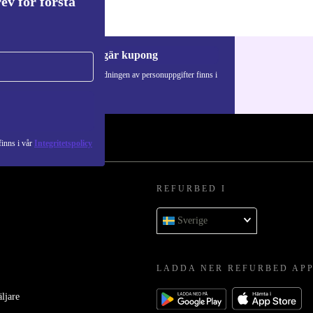
ev för första
a
Begär kupong
Information om användningen av personuppgifter finns i
vår
Integritetspolicy
.
inns i vår
Integritetspolicy
REFURBED I
Sverige
LADDA NER REFURBED AP
äljare