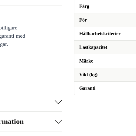
Färg
För
illigare
Hållbarhetskriterier
 garanti med
gar.
Lastkapacitet
Märke
Vikt (kg)
Garanti
ormation