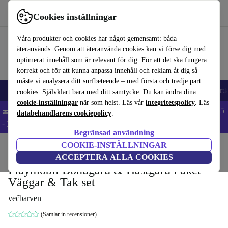
Hämta appen
Ladda ned
Cookies inställningar
Använd refurbed snabbt och enkelt
Våra produkter och cookies har något gemensamt: båda
återanvänds. Genom att återanvända cookies kan vi förse dig med
optimerat innehåll som är relevant för dig. För att det ska fungera
korrekt och för att kunna anpassa innehåll och reklam åt dig så
måste vi analysera ditt surfbeteende – med första och tredje part
🎒 Back to school
Mobiltelefoner
Bärbara datorer
Surfplattor
Smartk
cookies. Självklart bara med ditt samtycke. Du kan ändra dina
cookie-inställningar
när som helst. Läs vår
integritetspolicy
. Läs
💻 Extra 5% rabatt på alla MacBooks och laptops - Code: LAPTOP5
databehandlarens cookiepolicy
.
-
Villkor
Begränsad användning
COOKIE-INSTÄLLNINGAR
Hem
Barn & ungar
Leksaker
ACCEPTERA ALLA COOKIES
Playmobil Bondgård & Hästgård Paket –
Väggar & Tak set
večbarven
(Samlar in recensioner)