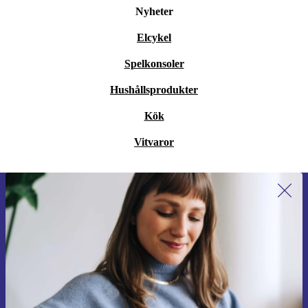
Nyheter
Elcykel
Spelkonsoler
Hushållsprodukter
Kök
Vitvaror
Anmäl dig till vårt nyhetsbrev för
första gången och spara 200 kr!
Missa aldrig ett erbjudande igen.