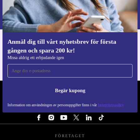
Begär kupong
Information om användningen av personuppgifter finns i vår
Integritetspolicy
.
Anmäl dig till vårt nyhetsbrev för första
Ladda ner refurbed appen
gången och spara 200 kr!
För iOS och Android
Missa aldrig ett erbjudande igen
Begär kupong
REFURBED SVERIGE - RETHINK NEW.
Information om användningen av personuppgifter finns i vår
Integritetspolicy
FÖLJ OSS
FÖRETAGET