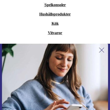
Spelkonsoler
Hushållsprodukter
Kök
Vitvaror
Anmäl dig till vårt nyhetsbrev för
första gången och spara 200 kr!
Missa aldrig ett erbjudande igen.
Begär kupong
Information om användningen av personuppgifter finns i vår
Integritetspolicy
.