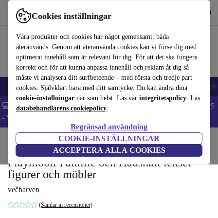
Hämta appen
Ladda ned
Cookies inställningar
Använd refurbed snabbt och enkelt
Våra produkter och cookies har något gemensamt: båda
återanvänds. Genom att återanvända cookies kan vi förse dig med
optimerat innehåll som är relevant för dig. För att det ska fungera
korrekt och för att kunna anpassa innehåll och reklam åt dig så
måste vi analysera ditt surfbeteende – med första och tredje part
🎒 Back to school
Mobiltelefoner
Bärbara datorer
Surfplattor
Smartk
cookies. Självklart bara med ditt samtycke. Du kan ändra dina
cookie-inställningar
när som helst. Läs vår
integritetspolicy
. Läs
💻 Extra 5% rabatt på alla MacBooks och laptops - Code: LAPTOP5
databehandlarens cookiepolicy
.
-
Villkor
Begränsad användning
COOKIE-INSTÄLLNINGAR
Hem
Barn & ungar
Leksaker
ACCEPTERA ALLA COOKIES
Playmobil Familie och Haushalt lekset -
figurer och möbler
večbarven
(Samlar in recensioner)