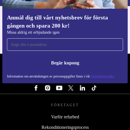
Anmäl dig till vårt nyhetsbrev för första
Ladda ner refurbed appen
gången och spara 200 kr!
För iOS och Android
Missa aldrig ett erbjudande igen
Begär kupong
REFURBED SVERIGE - RETHINK NEW.
Information om användningen av personuppgifter finns i vår
Integritetspolicy
FÖLJ OSS
FÖRETAGET
Varför refurbed
Rekonditioneringsprocess