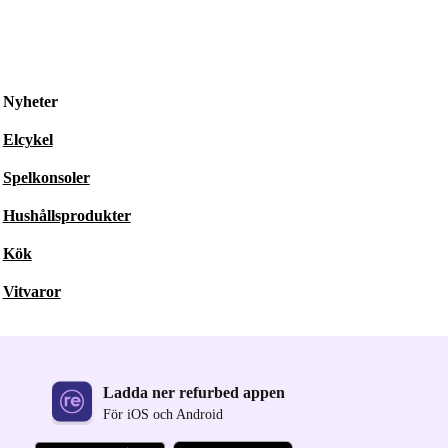
Nyheter
Elcykel
Spelkonsoler
Hushållsprodukter
Kök
Vitvaror
Ladda ner refurbed appen
För iOS och Android