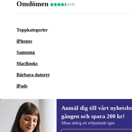
Omdömen
(4.6)
Toppkategorier
iPhones
Samsung
MacBooks
Bärbara datorer
iPads
Anmäl dig till vårt nyhetsbr
gången och spara 200 kr!
Anmäl dig till vårt nyhetsbrev för först
Missa aldrig ett erbjudande igen
gången och spara 200 kr!