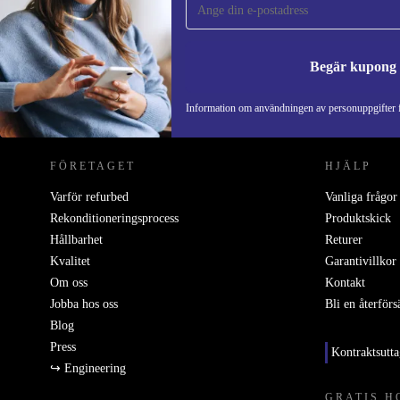
Missa aldrig ett erbjudande igen.
Begär kupong
REFURBED SVERIGE - RETHINK NEW.
Information om användningen av personuppgifter f
FÖRETAGET
HJÄLP
Varför refurbed
Vanliga frågor
Rekonditioneringsprocess
Produktskick
Hållbarhet
Returer
Kvalitet
Garantivillkor
Om oss
Kontakt
Jobba hos oss
Bli en återförs
Blog
Press
Kontraktsutt
↪ Engineering
GRATIS H