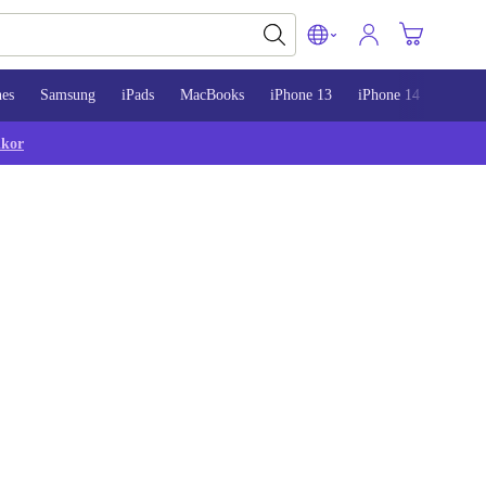
nes
Samsung
iPads
MacBooks
iPhone 13
iPhone 14
iPhon
lkor