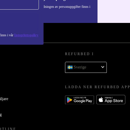
Information om användningen av personuppgifter finns i
vår
Integritetspolicy
.
inns i vår
Integritetspolicy
REFURBED I
Sverige
LADDA NER REFURBED AP
äljare
ag
OTLINE