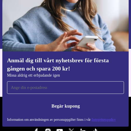
Begär kupong
Information om användningen av personuppgifter finns i vår
Integritetspolicy
.
Anmäl dig till vårt nyhetsbrev för första
Ladda ner refurbed appen
gången och spara 200 kr!
För iOS och Android
Missa aldrig ett erbjudande igen
Begär kupong
REFURBED SVERIGE - RETHINK NEW.
Information om användningen av personuppgifter finns i vår
Integritetspolicy
FÖLJ OSS