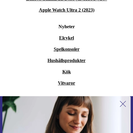
Apple Watch Ultra 2 (2023)
Nyheter
Elcykel
Spelkonsoler
Hushållsprodukter
Kök
Vitvaror
Anmäl dig till vårt nyhetsbrev för
första gången och spara 200 kr!
Missa aldrig ett erbjudande igen.