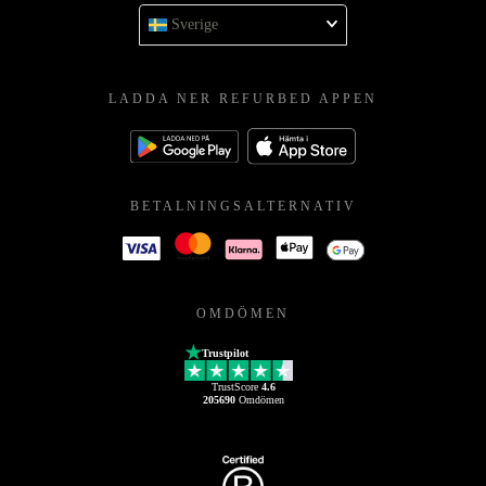
Sverige
LADDA NER REFURBED APPEN
BETALNINGSALTERNATIV
OMDÖMEN
Trustpilot
TrustScore
4.6
205690
Omdömen