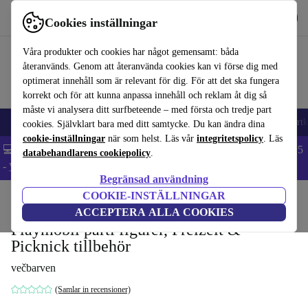
Hämta appen
Ladda ned
Cookies inställningar
Använd refurbed snabbt och enkelt
Våra produkter och cookies har något gemensamt: båda
återanvänds. Genom att återanvända cookies kan vi förse dig med
optimerat innehåll som är relevant för dig. För att det ska fungera
korrekt och för att kunna anpassa innehåll och reklam åt dig så
måste vi analysera ditt surfbeteende – med första och tredje part
🎒 Back to school
Mobiltelefoner
Bärbara datorer
Surfplattor
Smartk
cookies. Självklart bara med ditt samtycke. Du kan ändra dina
cookie-inställningar
när som helst. Läs vår
integritetspolicy
. Läs
💻 Extra 5% rabatt på alla MacBooks och laptops - Code: LAPTOP5
databehandlarens cookiepolicy
.
-
Villkor
Begränsad användning
COOKIE-INSTÄLLNINGAR
Hem
Barn & ungar
Leksaker
ACCEPTERA ALLA COOKIES
Playmobil parti figurer, Freizeit &
Picknick tillbehör
večbarven
(Samlar in recensioner)