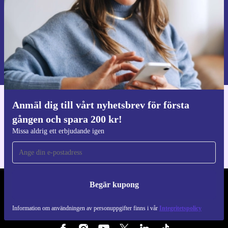
Begär kupong
Information om användningen av personuppgifter finns i vår
Integritetspolicy
.
Anmäl dig till vårt nyhetsbrev för första
Ladda ner refurbed appen
gången och spara 200 kr!
För iOS och Android
Missa aldrig ett erbjudande igen
Begär kupong
REFURBED SVERIGE - RETHINK NEW.
Information om användningen av personuppgifter finns i vår
Integritetspolicy
FÖLJ OSS