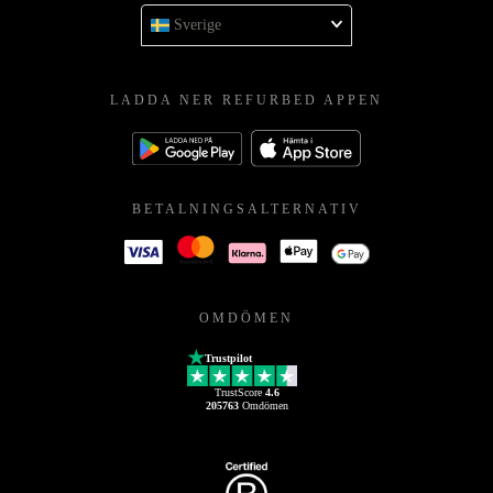
Sverige
LADDA NER REFURBED APPEN
BETALNINGSALTERNATIV
OMDÖMEN
Trustpilot
TrustScore
4.6
205763
Omdömen