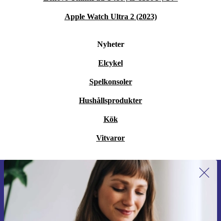
Apple Watch Ultra 2 (2023)
Nyheter
Elcykel
Spelkonsoler
Hushållsprodukter
Kök
Vitvaror
Anmäl dig till vårt nyhetsbrev för
första gången och spara 200 kr!
Missa aldrig ett erbjudande igen.