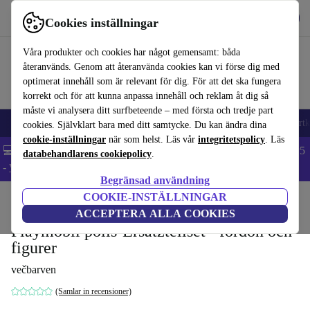
Hämta appen
Ladda ned
Cookies inställningar
Använd refurbed snabbt och enkelt
Våra produkter och cookies har något gemensamt: båda
återanvänds. Genom att återanvända cookies kan vi förse dig med
optimerat innehåll som är relevant för dig. För att det ska fungera
korrekt och för att kunna anpassa innehåll och reklam åt dig så
måste vi analysera ditt surfbeteende – med första och tredje part
🎒 Back to school
Mobiltelefoner
Bärbara datorer
Surfplattor
Smartk
cookies. Självklart bara med ditt samtycke. Du kan ändra dina
cookie-inställningar
när som helst. Läs vår
integritetspolicy
. Läs
💻 Extra 5% rabatt på alla MacBooks och laptops - Code: LAPTOP5
databehandlarens cookiepolicy
.
-
Villkor
Begränsad användning
COOKIE-INSTÄLLNINGAR
Hem
Barn & ungar
Leksaker
ACCEPTERA ALLA COOKIES
Playmobil polis-Ersatzteilset - fordon och
figurer
večbarven
(Samlar in recensioner)