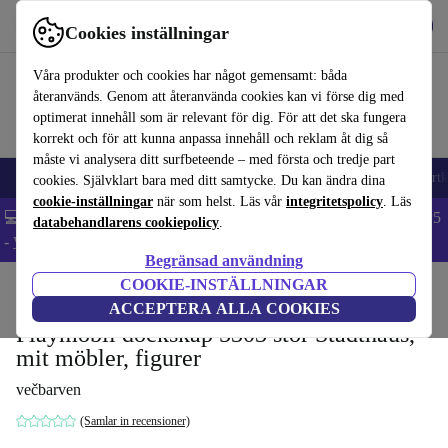
Hämta appen
Ladda ned
Cookies inställningar
Använd refurbed snabbt och enkelt
Våra produkter och cookies har något gemensamt: båda
återanvänds. Genom att återanvända cookies kan vi förse dig med
optimerat innehåll som är relevant för dig. För att det ska fungera
korrekt och för att kunna anpassa innehåll och reklam åt dig så
måste vi analysera ditt surfbeteende – med första och tredje part
🎒 Back to school
Mobiltelefoner
Bärbara datorer
Surfplattor
Smartk
cookies. Självklart bara med ditt samtycke. Du kan ändra dina
cookie-inställningar
när som helst. Läs vår
integritetspolicy
. Läs
💻 Extra 5% rabatt på alla MacBooks och laptops - Code: LAPTOP5
databehandlarens cookiepolicy
.
-
Villkor
Begränsad användning
COOKIE-INSTÄLLNINGAR
Hem
Barn & ungar
Leksaker
ACCEPTERA ALLA COOKIES
Playmobil dockskåp 5303 stor Stadthaus,
mit möbler, figurer
večbarven
(Samlar in recensioner)