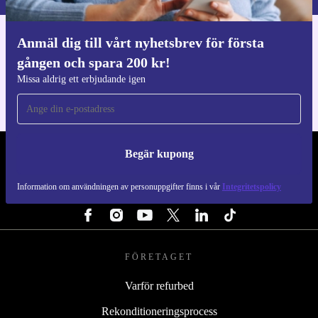
Anmäl dig till vårt nyhetsbrev för första
Ladda ner refurbed appen
gången och spara 200 kr!
För iOS och Android
Missa aldrig ett erbjudande igen
Begär kupong
REFURBED SVERIGE - RETHINK NEW.
Information om användningen av personuppgifter finns i vår
Integritetspolicy
FÖLJ OSS
FÖRETAGET
Varför refurbed
Rekonditioneringsprocess