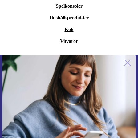
Spelkonsoler
Hushållsprodukter
Kök
Vitvaror
Anmäl dig till vårt nyhetsbrev för
första gången och spara 200 kr!
Missa aldrig ett erbjudande igen.
Begär kupong
Information om användningen av personuppgifter finns i vår
Integritetspolicy
.