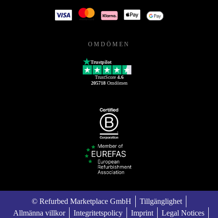
OMDÖMEN
Trustpilot
TrustScore
4.6
205718
Omdömen
© Refurbed Marketplace GmbH
Tillgänglighet
Allmänna villkor
Integritetspolicy
Imprint
Legal Notices