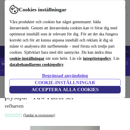
Hämta appen
Ladda ned
Cookies inställningar
Använd refurbed snabbt och enkelt
Våra produkter och cookies har något gemensamt: båda
återanvänds. Genom att återanvända cookies kan vi förse dig med
optimerat innehåll som är relevant för dig. För att det ska fungera
korrekt och för att kunna anpassa innehåll och reklam åt dig så
måste vi analysera ditt surfbeteende – med första och tredje part
🎒 Back to school
Mobiltelefoner
Bärbara datorer
Surfplattor
Smartk
cookies. Självklart bara med ditt samtycke. Du kan ändra dina
cookie-inställningar
när som helst. Läs vår
integritetspolicy
. Läs
💻 Extra 5% rabatt på alla MacBooks och laptops - Code: LAPTOP5
databehandlarens cookiepolicy
.
-
Villkor
Begränsad användning
COOKIE-INSTÄLLNINGAR
Hem
Barn & ungar
Leksaker
ACCEPTERA ALLA COOKIES
plysdjur - Paw Patrol set
večbarven
(Samlar in recensioner)