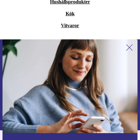
Hushållsprodukter
Kök
Vitvaror
Anmäl dig till vårt nyhetsbrev för
första gången och spara 200 kr!
Missa aldrig ett erbjudande igen.
Begär kupong
Information om användningen av personuppgifter finns i vår
Integritetspolicy
.