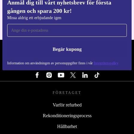
Anmäl dig till vårt nyhetsbrev för första
Ladda ner refurbed appen
gången och spara 200 kr!
För iOS och Android
Missa aldrig ett erbjudande igen
Begär kupong
REFURBED SVERIGE - RETHINK NEW.
Information om användningen av personuppgifter finns i vår
Integritetspolicy
FÖLJ OSS
FÖRETAGET
Varför refurbed
Rekonditioneringsprocess
Hållbarhet