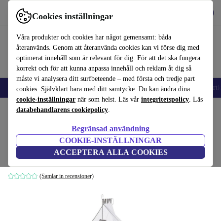
Hämta appen
Ladda ned
Cookies inställningar
Använd refurbed snabbt och enkelt
Våra produkter och cookies har något gemensamt: båda
återanvänds. Genom att återanvända cookies kan vi förse dig med
optimerat innehåll som är relevant för dig. För att det ska fungera
korrekt och för att kunna anpassa innehåll och reklam åt dig så
måste vi analysera ditt surfbeteende – med första och tredje part
🎒 Back to school
Mobiltelefoner
Bärbara datorer
Surfplattor
Smartk
cookies. Självklart bara med ditt samtycke. Du kan ändra dina
cookie-inställningar
när som helst. Läs vår
integritetspolicy
. Läs
Hem
databehandlarens cookiepolicy
Barn & ungar
Spjälsängar
.
Begränsad användning
Roba Room Bed Jumbotwins säng som
COOKIE-INSTÄLLNINGAR
står intill
ACCEPTERA ALLA COOKIES
brun
(Samlar in recensioner)