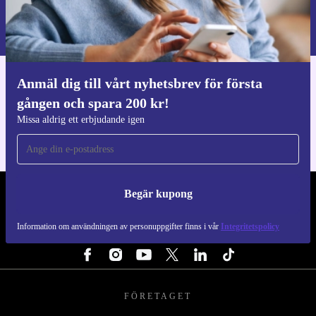
Information om användningen av personuppgifter finns i vår
Integritetspolicy
.
Anmäl dig till vårt nyhetsbrev för första
Ladda ner refurbed appen
gången och spara 200 kr!
För iOS och Android
Missa aldrig ett erbjudande igen
Begär kupong
REFURBED SVERIGE - RETHINK NEW.
Information om användningen av personuppgifter finns i vår
Integritetspolicy
FÖLJ OSS
FÖRETAGET