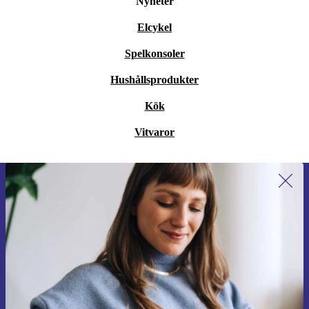
Nyheter
Elcykel
Spelkonsoler
Hushållsprodukter
Kök
Vitvaror
Anmäl dig till vårt nyhetsbrev för
första gången och spara 200 kr!
Missa aldrig ett erbjudande igen.
Begär kupong