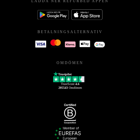
LADDA NER REFURBED APPEN
BETALNINGSALTERNATIV
OMDÖMEN
Trustpilot
TrustScore
4.6
205543
Omdömen