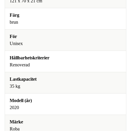
‎121 x 70 x 21 cm
Färg
brun
För
Unisex
Hållbarhetskriterier
Renoverad
Lastkapacitet
35 kg
Modell (år)
2020
Märke
Roba