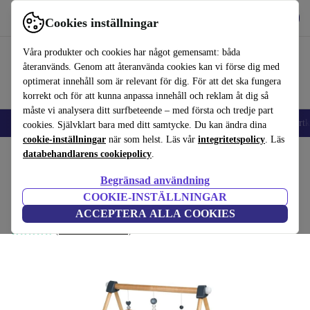
Hämta appen
Ladda ned
Cookies inställningar
Använd refurbed snabbt och enkelt
Våra produkter och cookies har något gemensamt: båda
återanvänds. Genom att återanvända cookies kan vi förse dig med
optimerat innehåll som är relevant för dig. För att det ska fungera
korrekt och för att kunna anpassa innehåll och reklam åt dig så
måste vi analysera ditt surfbeteende – med första och tredje part
🎒 Back to school
Mobiltelefoner
Bärbara datorer
Surfplattor
Smartk
cookies. Självklart bara med ditt samtycke. Du kan ändra dina
cookie-inställningar
när som helst. Läs vår
integritetspolicy
. Läs
Hem
databehandlarens cookiepolicy
Barn & ungar
Leksaker
Babyleksaker
.
Trapetssele för lek
Begränsad användning
Roba lektunnel Holztrapez
COOKIE-INSTÄLLNINGAR
večbarven
ACCEPTERA ALLA COOKIES
(Samlar in recensioner)