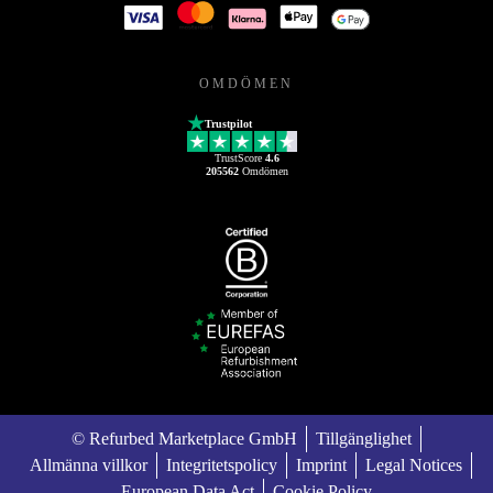
OMDÖMEN
Trustpilot
TrustScore
4.6
205562
Omdömen
© Refurbed Marketplace GmbH
Tillgänglighet
Allmänna villkor
Integritetspolicy
Imprint
Legal Notices
European Data Act
Cookie Policy