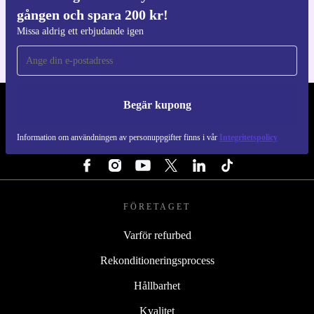
gången och spara 200 kr!
För iOS och Android
Missa aldrig ett erbjudande igen
Begär kupong
REFURBED SVERIGE - RETHINK NEW.
Information om användningen av personuppgifter finns i vår
Integritetspolicy
FÖLJ OSS
FÖRETAGET
Varför refurbed
Rekonditioneringsprocess
Hållbarhet
Kvalitet